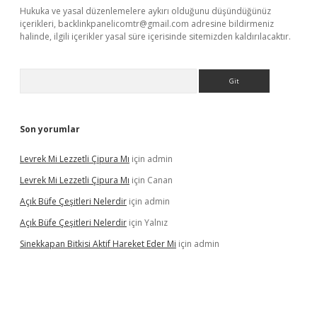
Hukuka ve yasal düzenlemelere aykırı olduğunu düşündüğünüz
içerikleri,
backlinkpanelicomtr@gmail.com
adresine bildirmeniz
halinde, ilgili içerikler yasal süre içerisinde sitemizden kaldırılacaktır.
Arama
Son yorumlar
Levrek Mi Lezzetli Çipura Mı
için
admin
Levrek Mi Lezzetli Çipura Mı
için
Canan
Açık Büfe Çeşitleri Nelerdir
için
admin
Açık Büfe Çeşitleri Nelerdir
için
Yalnız
Sinekkapan Bitkisi Aktif Hareket Eder Mi
için
admin