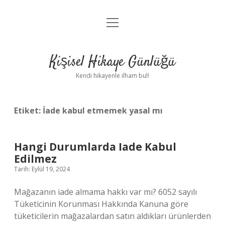
menüyü
Anasayfa
aç
Gizlilik Politikası
Kişisel Hikaye Günlüğü
Yasal Uyarı
Kendi hikayenle ilham bul!
Hakkımızda
Etiket:
İade kabul etmemek yasal mı
Hangi Durumlarda Iade Kabul
Edilmez
Tarih: Eylül 19, 2024
Mağazanın iade almama hakkı var mı? 6052 sayılı
Tüketicinin Korunması Hakkında Kanuna göre
tüketicilerin mağazalardan satın aldıkları ürünlerden