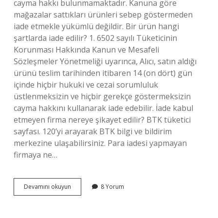
cayma hakkı bulunmamaktadır. Kanuna göre
mağazalar sattıkları ürünleri sebep göstermeden
iade etmekle yükümlü değildir. Bir ürün hangi
şartlarda iade edilir? 1. 6502 sayılı Tüketicinin
Korunması Hakkında Kanun ve Mesafeli
Sözleşmeler Yönetmeliği uyarınca, Alıcı, satın aldığı
ürünü teslim tarihinden itibaren 14 (on dört) gün
içinde hiçbir hukuki ve cezai sorumluluk
üstlenmeksizin ve hiçbir gerekçe göstermeksizin
cayma hakkını kullanarak iade edebilir. İade kabul
etmeyen firma nereye şikayet edilir? BTK tüketici
sayfası. 120’yi arayarak BTK bilgi ve bildirim
merkezine ulaşabilirsiniz. Para iadesi yapmayan
firmaya ne…
Hangi
Devamını okuyun
8 Yorum
Durumlarda
Iade
Kabul