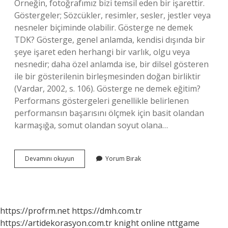
Örneğin, fotoğrafımız bizi temsil eden bir işarettir.
Göstergeler; Sözcükler, resimler, sesler, jestler veya
nesneler biçiminde olabilir. Gösterge ne demek
TDK? Gösterge, genel anlamda, kendisi dışında bir
şeye işaret eden herhangi bir varlık, olgu veya
nesnedir; daha özel anlamda ise, bir dilsel gösteren
ile bir gösterilenin birleşmesinden doğan birliktir
(Vardar, 2002, s. 106). Gösterge ne demek eğitim?
Performans göstergeleri genellikle belirlenen
performansın başarısını ölçmek için basit olandan
karmaşığa, somut olandan soyut olana…
Göstergenin
Devamını okuyun
Yorum Bırak
Anlamı
Nedir
https://profrm.net
https://dmh.com.tr
https://artidekorasyon.com.tr
knight online
nttgame