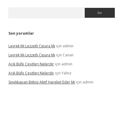
Arama
Son yorumlar
Levrek Mi Lezzetli Çipura Mı
için
admin
Levrek Mi Lezzetli Çipura Mı
için
Canan
Açık Büfe Çeşitleri Nelerdir
için
admin
Açık Büfe Çeşitleri Nelerdir
için
Yalnız
Sinekkapan Bitkisi Aktif Hareket Eder Mi
için
admin
riş
ilbet
ilbet mobil giriş
betexper