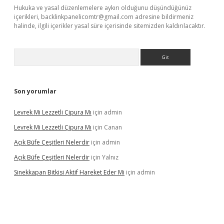
Hukuka ve yasal düzenlemelere aykırı olduğunu düşündüğünüz
içerikleri,
backlinkpanelicomtr@gmail.com
adresine bildirmeniz
halinde, ilgili içerikler yasal süre içerisinde sitemizden kaldırılacaktır.
Arama
Son yorumlar
Levrek Mi Lezzetli Çipura Mı
için
admin
Levrek Mi Lezzetli Çipura Mı
için
Canan
Açık Büfe Çeşitleri Nelerdir
için
admin
Açık Büfe Çeşitleri Nelerdir
için
Yalnız
Sinekkapan Bitkisi Aktif Hareket Eder Mi
için
admin