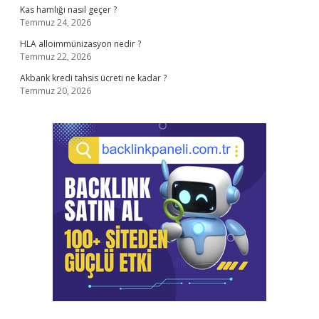
Kas hamlığı nasıl geçer ?
Temmuz 24, 2026
HLA alloimmünizasyon nedir ?
Temmuz 22, 2026
Akbank kredi tahsis ücreti ne kadar ?
Temmuz 20, 2026