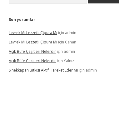
Son yorumlar
Levrek Mi Lezzetli Çipura Mı
için
admin
Levrek Mi Lezzetli Çipura Mı
için
Canan
Açık Büfe Çeşitleri Nelerdir
için
admin
Açık Büfe Çeşitleri Nelerdir
için
Yalnız
Sinekkapan Bitkisi Aktif Hareket Eder Mi
için
admin
giriş
ilbet
ilbet mobil giriş
betexper