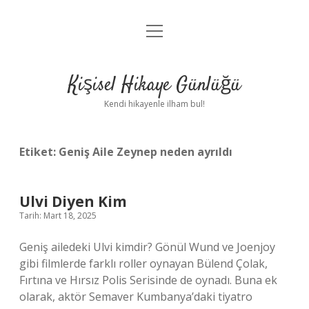
menüyü
Anasayfa
aç
Gizlilik Politikası
Kişisel Hikaye Günlüğü
Yasal Uyarı
Kendi hikayenle ilham bul!
Hakkımızda
Etiket:
Geniş Aile Zeynep neden ayrıldı
Ulvi Diyen Kim
Tarih: Mart 18, 2025
Geniş ailedeki Ulvi kimdir? Gönül Wund ve Joenjoy
gibi filmlerde farklı roller oynayan Bülend Çolak,
Fırtına ve Hırsız Polis Serisinde de oynadı. Buna ek
olarak, aktör Semaver Kumbanya’daki tiyatro