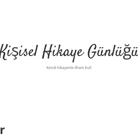
Kişisel Hikaye Günlüğ
Kendi hikayenle ilham bul!
r