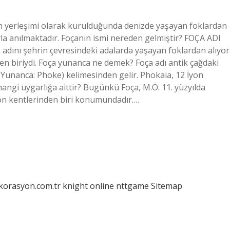
yon yerleşimi olarak kurulduğunda denizde yaşayan foklardan
la anılmaktadır. Foçanın ismi nereden gelmiştir? FOÇA ADI
dını şehrin çevresindeki adalarda yaşayan foklardan alıyor
den biriydi. Foça yunanca ne demek? Foça adı antik çağdaki
 Yunanca: Phoke) kelimesinden gelir. Phokaia, 12 İyon
 hangi uygarlığa aittir? Bugünkü Foça, M.Ö. 11. yüzyılda
yon kentlerinden biri konumundadır.…
ekorasyon.com.tr
knight online
nttgame
Sitemap