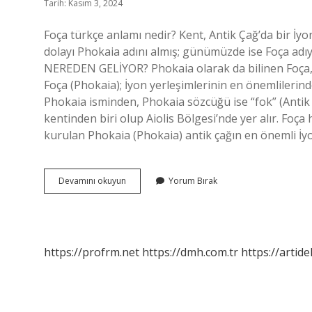
Tarih: Kasım 3, 2024
Foça türkçe anlamı nedir? Kent, Antik Çağ’da bir İ
dolayı Phokaia adını almış; günümüzde ise Foça adıy
NEREDEN GELİYOR? Phokaia olarak da bilinen Foça, a
Foça (Phokaia); İyon yerleşimlerinin en önemlilerin
Phokaia isminden, Phokaia sözcüğü ise “fok” (Antik
kentinden biri olup Aiolis Bölgesi’nde yer alır. Foça
kurulan Phokaia (Phokaia) antik çağın en önemli İ
Foça
Devamını okuyun
Yorum Bırak
Ne
Anlama
Gelir
https://profrm.net
https://dmh.com.tr
https://artid