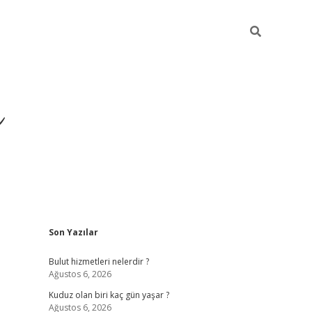
ü
Sidebar
Son Yazılar
ilbet yeni giriş
ilbet
ilb
Bulut hizmetleri nelerdir ?
Ağustos 6, 2026
Kuduz olan biri kaç gün yaşar ?
Ağustos 6, 2026