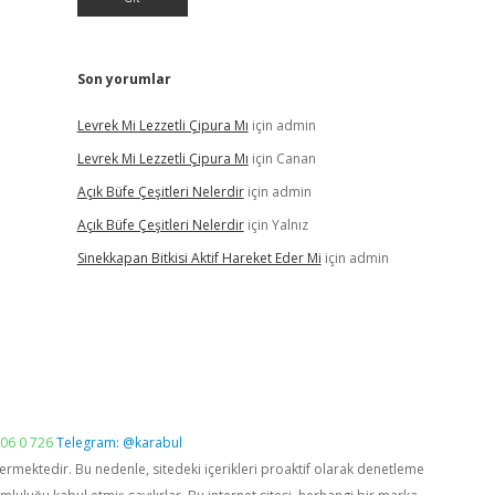
Son yorumlar
Levrek Mi Lezzetli Çipura Mı
için
admin
Levrek Mi Lezzetli Çipura Mı
için
Canan
Açık Büfe Çeşitleri Nelerdir
için
admin
Açık Büfe Çeşitleri Nelerdir
için
Yalnız
Sinekkapan Bitkisi Aktif Hareket Eder Mi
için
admin
06 0 726
Telegram: @karabul
vermektedir. Bu nedenle, sitedeki içerikleri proaktif olarak denetleme