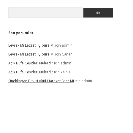
Arama
Son yorumlar
Levrek Mi Lezzetli Çipura Mı
için
admin
Levrek Mi Lezzetli Çipura Mı
için
Canan
Açık Büfe Çeşitleri Nelerdir
için
admin
Açık Büfe Çeşitleri Nelerdir
için
Yalnız
Sinekkapan Bitkisi Aktif Hareket Eder Mi
için
admin
riş
ilbet
ilbet mobil giriş
betexper