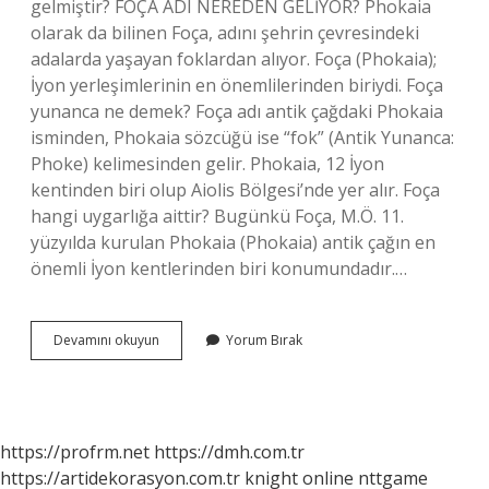
gelmiştir? FOÇA ADI NEREDEN GELİYOR? Phokaia
olarak da bilinen Foça, adını şehrin çevresindeki
adalarda yaşayan foklardan alıyor. Foça (Phokaia);
İyon yerleşimlerinin en önemlilerinden biriydi. Foça
yunanca ne demek? Foça adı antik çağdaki Phokaia
isminden, Phokaia sözcüğü ise “fok” (Antik Yunanca:
Phoke) kelimesinden gelir. Phokaia, 12 İyon
kentinden biri olup Aiolis Bölgesi’nde yer alır. Foça
hangi uygarlığa aittir? Bugünkü Foça, M.Ö. 11.
yüzyılda kurulan Phokaia (Phokaia) antik çağın en
önemli İyon kentlerinden biri konumundadır.…
Foça
Devamını okuyun
Yorum Bırak
Ne
Anlama
Gelir
https://profrm.net
https://dmh.com.tr
https://artidekorasyon.com.tr
knight online
nttgame