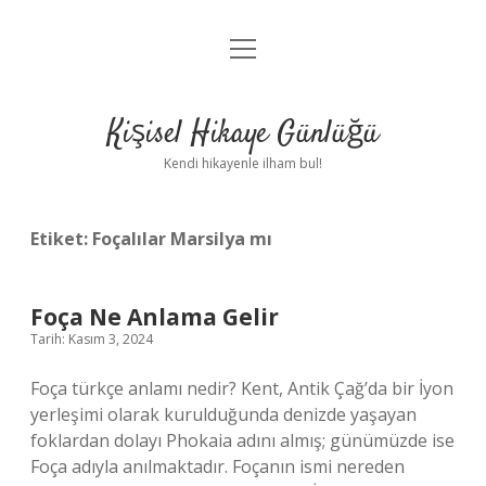
menüyü
Anasayfa
aç
Gizlilik Politikası
Kişisel Hikaye Günlüğü
Yasal Uyarı
Kendi hikayenle ilham bul!
Hakkımızda
Etiket:
Foçalılar Marsilya mı
Foça Ne Anlama Gelir
Tarih: Kasım 3, 2024
Foça türkçe anlamı nedir? Kent, Antik Çağ’da bir İyon
yerleşimi olarak kurulduğunda denizde yaşayan
foklardan dolayı Phokaia adını almış; günümüzde ise
Foça adıyla anılmaktadır. Foçanın ismi nereden