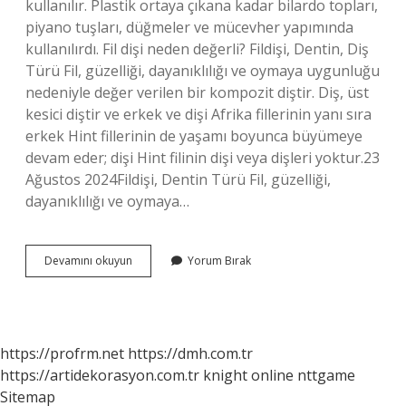
kullanılır. Plastik ortaya çıkana kadar bilardo topları,
piyano tuşları, düğmeler ve mücevher yapımında
kullanılırdı. Fil dişi neden değerli? Fildişi, Dentin, Diş
Türü Fil, güzelliği, dayanıklılığı ve oymaya uygunluğu
nedeniyle değer verilen bir kompozit diştir. Diş, üst
kesici diştir ve erkek ve dişi Afrika fillerinin yanı sıra
erkek Hint fillerinin de yaşamı boyunca büyümeye
devam eder; dişi Hint filinin dişi veya dişleri yoktur.23
Ağustos 2024Fildişi, Dentin Türü Fil, güzelliği,
dayanıklılığı ve oymaya…
Fil
Devamını okuyun
Yorum Bırak
Dişi
Nasıl
https://profrm.net
https://dmh.com.tr
https://artidekorasyon.com.tr
knight online
nttgame
Sitemap