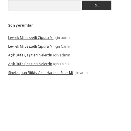
Arama
Son yorumlar
Levrek Mi Lezzetli Çipura Mı
için
admin
Levrek Mi Lezzetli Çipura Mı
için
Canan
Açık Büfe Çeşitleri Nelerdir
için
admin
Açık Büfe Çeşitleri Nelerdir
için
Yalnız
Sinekkapan Bitkisi Aktif Hareket Eder Mi
için
admin
et yeni giriş
ilbet
ilbet mobil giriş
betexper