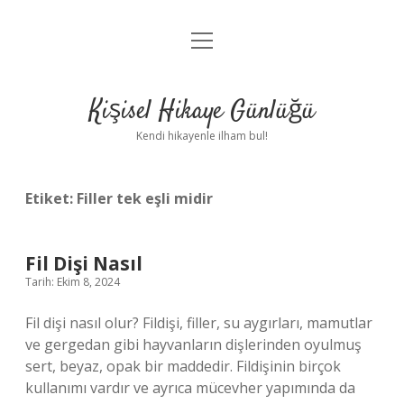
menüyü
Anasayfa
aç
Gizlilik Politikası
Kişisel Hikaye Günlüğü
Yasal Uyarı
Kendi hikayenle ilham bul!
Hakkımızda
Etiket:
Filler tek eşli midir
Fil Dişi Nasıl
Tarih: Ekim 8, 2024
Fil dişi nasıl olur? Fildişi, filler, su aygırları, mamutlar
ve gergedan gibi hayvanların dişlerinden oyulmuş
sert, beyaz, opak bir maddedir. Fildişinin birçok
kullanımı vardır ve ayrıca mücevher yapımında da