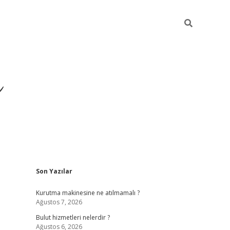
ü
Sidebar
Son Yazılar
ilbet yeni giriş
ilbet
ilb
Kurutma makinesine ne atılmamalı ?
Ağustos 7, 2026
Bulut hizmetleri nelerdir ?
Ağustos 6, 2026