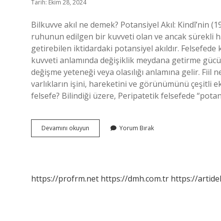
Tarih: Ekim 28, 2024
Bilkuvve akıl ne demek? Potansiyel Akıl: Kindî’nin (19
ruhunun edilgen bir kuvveti olan ve ancak sürekli har
getirebilen iktidardaki potansiyel akıldır. Felsefede
kuvveti anlamında değişiklik meydana getirme gücü a
değişme yeteneği veya olasılığı anlamına gelir. Fiil n
varlıkların işini, hareketini ve görünümünü çeşitli e
felsefe? Bilindiği üzere, Peripatetik felsefede “pot
Felsefede
Devamını okuyun
Yorum Bırak
Bilkuvve
Ne
Demek
https://profrm.net
https://dmh.com.tr
https://artid