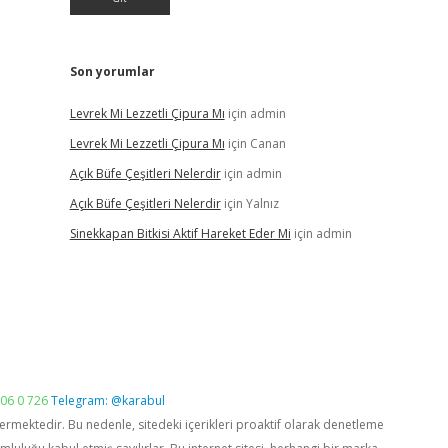
Son yorumlar
Levrek Mi Lezzetli Çipura Mı
için
admin
Levrek Mi Lezzetli Çipura Mı
için
Canan
Açık Büfe Çeşitleri Nelerdir
için
admin
Açık Büfe Çeşitleri Nelerdir
için
Yalnız
Sinekkapan Bitkisi Aktif Hareket Eder Mi
için
admin
06 0 726
Telegram: @karabul
vermektedir. Bu nedenle, sitedeki içerikleri proaktif olarak denetleme