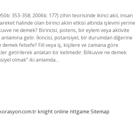
50b: 353-358; 2006b: 177) zihin teorisinde ikinci akıl, insan
eket halinde olan birinci aklın etkisi altında işlevini yerine
 kuvve ne demek? Birincisi, potens, bir eylem veya aktivite
nlamına gelir. İkincisi, potansiyel, bir durumdan diğerine
e demek felsefe? Fiil veya iş, kişilere ve zamana göre
kler getirilerek anlatan bir kelimedir. Bilkuvve ne demek
ansiyel olmak” iki anlamda…
ekorasyon.com.tr
knight online
nttgame
Sitemap