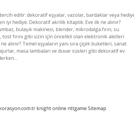
 tercih edilir: dekoratif eşyalar, vazolar, bardaklar veya hediy
 en iyi hediye. Dekoratif akrilik kitaplık. Eve ilk ne alınır?
umbaz, bulaşık makinesi, blender, mikrodalga fırın, su
tost fırını gibi sizin için öncelikli olan elektronik aletleri
ne alınır? Temel eşyaların yanı sıra çiçek buketleri, sanat
abajurlar, masa lambaları ve duvar süsleri gibi dekoratif ev
giderken…
ekorasyon.com.tr
knight online
nttgame
Sitemap