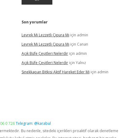
Son yorumlar
Levrek Mi Lezzetli Çipura Mı
için
admin
Levrek Mi Lezzetli Çipura Mı
için
Canan
Açık Büfe Çeşitleri Nelerdir
için
admin
Açık Büfe Çeşitleri Nelerdir
için
Yalnız
Sinekkapan Bitkisi Aktif Hareket Eder Mi
için
admin
06 0 726
Telegram: @karabul
vermektedir. Bu nedenle, sitedeki içerikleri proaktif olarak denetleme