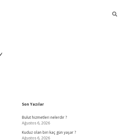
ü
Sidebar
Son Yazılar
ilbet yeni giriş
ilbet
ilb
Bulut hizmetleri nelerdir ?
Ağustos 6, 2026
Kuduz olan biri kaç gün yaşar ?
Ağustos 6, 2026