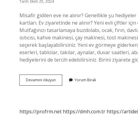
Tarih: Ekim 25, 2024
Misafir gidilen eve ne alınır? Genellikle şu hediyeler
kartları. Ev ziyaretinde ne alınır? Yeni evli çiftler için
Mutfağınızı tasarlamaya buzdolabı, ocak, fırın, davl
ısıtıcısı, kahve makinesi, çay makinesi, tost makinesi, 
seçerek başlayabilirsiniz. Yeni ev görmeye giderken 
eserleri, tablolar, takılar, aynalar, duvar saatleri, 
hediyelerini de tercih edebilirsiniz. Birini ziyarete 
Bir
Devamını okuyun
Yorum Bırak
Eve
Misafirliğe
Giderken
Ne
Alınır
https://profrm.net
https://dmh.com.tr
https://artid