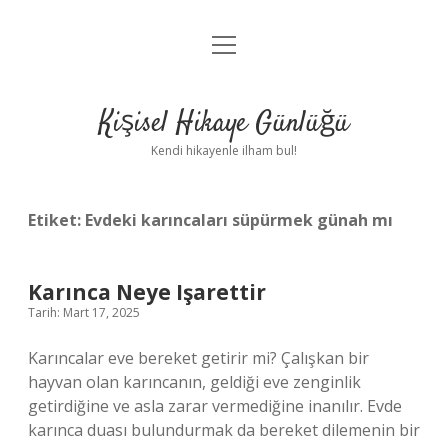
menüyü
Anasayfa
aç
Gizlilik Politikası
Kişisel Hikaye Günlüğü
Yasal Uyarı
Kendi hikayenle ilham bul!
Hakkımızda
Etiket:
Evdeki karıncaları süpürmek günah mı
Karınca Neye Işarettir
Tarih: Mart 17, 2025
Karıncalar eve bereket getirir mi? Çalışkan bir
hayvan olan karıncanın, geldiği eve zenginlik
getirdiğine ve asla zarar vermediğine inanılır. Evde
karınca duası bulundurmak da bereket dilemenin bir