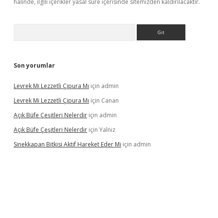
halinde, ilgili içerikler yasal süre içerisinde sitemizden kaldırılacaktır.
Arama
Son yorumlar
Levrek Mi Lezzetli Çipura Mı
için
admin
Levrek Mi Lezzetli Çipura Mı
için
Canan
Açık Büfe Çeşitleri Nelerdir
için
admin
Açık Büfe Çeşitleri Nelerdir
için
Yalnız
Sinekkapan Bitkisi Aktif Hareket Eder Mi
için
admin