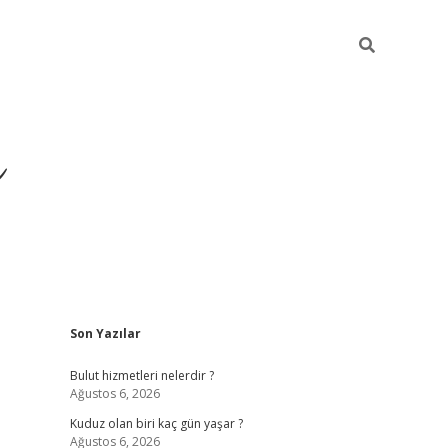
ü
Sidebar
Son Yazılar
ilbet yeni giriş
ilbet
il
Bulut hizmetleri nelerdir ?
Ağustos 6, 2026
Kuduz olan biri kaç gün yaşar ?
Ağustos 6, 2026