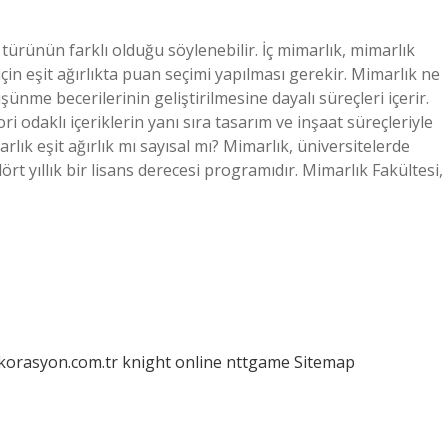
n türünün farklı olduğu söylenebilir. İç mimarlık, mimarlık
 için eşit ağırlıkta puan seçimi yapılması gerekir. Mimarlık ne
üşünme becerilerinin geliştirilmesine dayalı süreçleri içerir.
ori odaklı içeriklerin yanı sıra tasarım ve inşaat süreçleriyle
arlık eşit ağırlık mı sayısal mı? Mimarlık, üniversitelerde
t yıllık bir lisans derecesi programıdır. Mimarlık Fakültesi,
ekorasyon.com.tr
knight online
nttgame
Sitemap