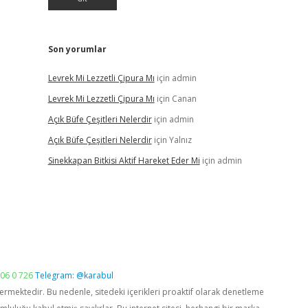
Son yorumlar
Levrek Mi Lezzetli Çipura Mı
için
admin
Levrek Mi Lezzetli Çipura Mı
için
Canan
Açık Büfe Çeşitleri Nelerdir
için
admin
Açık Büfe Çeşitleri Nelerdir
için
Yalnız
Sinekkapan Bitkisi Aktif Hareket Eder Mi
için
admin
06 0 726
Telegram: @karabul
vermektedir. Bu nedenle, sitedeki içerikleri proaktif olarak denetleme