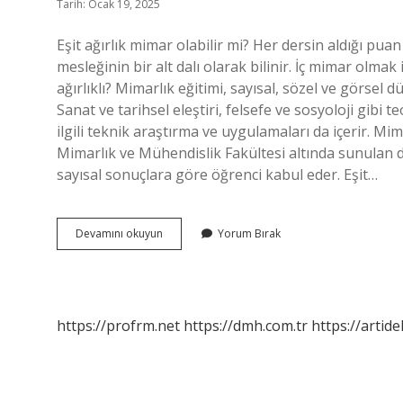
Tarih: Ocak 19, 2025
Eşit ağırlık mimar olabilir mi? Her dersin aldığı pua
mesleğinin bir alt dalı olarak bilinir. İç mimar olmak
ağırlıklı? Mimarlık eğitimi, sayısal, sözel ve görsel d
Sanat ve tarihsel eleştiri, felsefe ve sosyoloji gibi te
ilgili teknik araştırma ve uygulamaları da içerir. Mim
Mimarlık ve Mühendislik Fakültesi altında sunulan dör
sayısal sonuçlara göre öğrenci kabul eder. Eşit…
Eşit
Devamını okuyun
Yorum Bırak
Ağırlık
Okuyan
Mimar
Olabilir
Mi
https://profrm.net
https://dmh.com.tr
https://artid