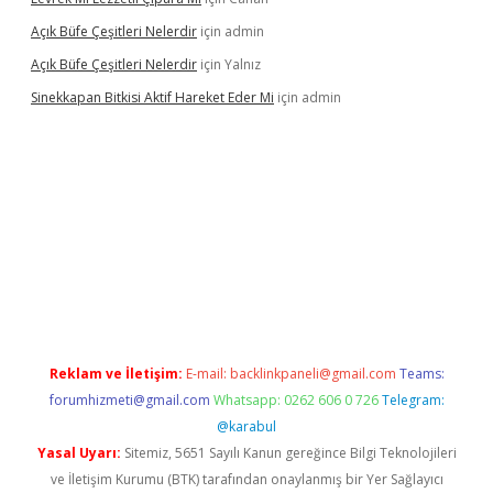
Açık Büfe Çeşitleri Nelerdir
için
admin
Açık Büfe Çeşitleri Nelerdir
için
Yalnız
Sinekkapan Bitkisi Aktif Hareket Eder Mi
için
admin
ş
ilbet
ilbet mobil giriş
betexper
Reklam ve İletişim:
E-mail:
backlinkpaneli@gmail.com
Teams:
forumhizmeti@gmail.com
Whatsapp: 0262 606 0 726
Telegram:
@karabul
Yasal Uyarı:
Sitemiz, 5651 Sayılı Kanun gereğince Bilgi Teknolojileri
ve İletişim Kurumu (BTK) tarafından onaylanmış bir Yer Sağlayıcı