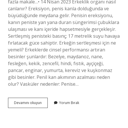
fazla makale…• 14 Nisan 2023 Erkeklik organı nasıl
canlanır? Ereksiyon, penis kanla dolduğunda ve
büyüdüğünde meydana gelir. Penisin ereksiyonu,
kanın peniste yan yana duran süngerimsi çubuklara
ulaşması ve kanı içeride hapsetmesiyle gerçekleşir.
Sertleşmiş penisteki basınç; 17 metrelik suyu havaya
fırlatacak güce sahiptir. Erkeğin sertleşmesi için ne
yemeli? Erkeklerde cinsel performansı artıran
besinler şunlardır: Bezelye, maydanoz, nane,
fesleğen, kekik, zencefil, hindi, fıstık, ayçiçeği,
pancar, enginar, yumurta, kereviz ve kuşkonmaz
gibi besinler. Penil kan akımının azalması neden
olur? Vasküler nedenler: Penise…
Cinsel
Devamını okuyun
Yorum Bırak
Organa
Kan
Basıncı
Nasıl