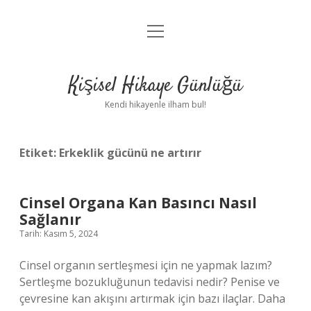
menüyü
Anasayfa
aç
Gizlilik Politikası
Kişisel Hikaye Günlüğü
Yasal Uyarı
Kendi hikayenle ilham bul!
Hakkımızda
Etiket:
Erkeklik gücünü ne artırır
Cinsel Organa Kan Basıncı Nasıl
Sağlanır
Tarih: Kasım 5, 2024
Cinsel organın sertleşmesi için ne yapmak lazım?
Sertleşme bozukluğunun tedavisi nedir? Penise ve
çevresine kan akışını artırmak için bazı ilaçlar. Daha