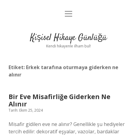
menüyü
Anasayfa
aç
Gizlilik Politikası
Kişisel Hikaye Günlüğü
Yasal Uyarı
Kendi hikayenle ilham bul!
Hakkımızda
Etiket:
Erkek tarafına oturmaya giderken ne
alınır
Bir Eve Misafirliğe Giderken Ne
Alınır
Tarih: Ekim 25, 2024
Misafir gidilen eve ne alınır? Genellikle şu hediyeler
tercih edilir: dekoratif eşyalar, vazolar, bardaklar