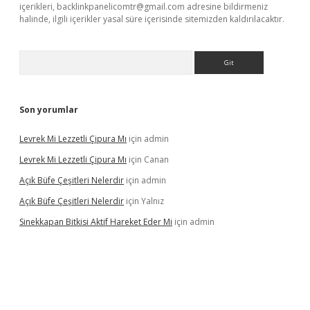
içerikleri,
backlinkpanelicomtr@gmail.com
adresine bildirmeniz
halinde, ilgili içerikler yasal süre içerisinde sitemizden kaldırılacaktır.
Arama
Son yorumlar
Levrek Mi Lezzetli Çipura Mı
için
admin
Levrek Mi Lezzetli Çipura Mı
için
Canan
Açık Büfe Çeşitleri Nelerdir
için
admin
Açık Büfe Çeşitleri Nelerdir
için
Yalnız
Sinekkapan Bitkisi Aktif Hareket Eder Mi
için
admin