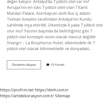
değer katıyor. Antalya’da 7 yıldızlı otel var mı?
Avrupa’nın en lüks 7 yıldızlı oteli olan Titanic
Mardan Palace, Azerbaycan asıllı Rus iş adamı
Telman İsmailov tarafından Antalya’nın Kundu
sahilinde inşa ettirildi. Ülkemizde 6 yada 7 yıldızlı otel
olur mu? Yazının başında da belirttiğimiz gibi 7
yıldızlı otel konsepti resmi olarak mevcut değildir.
Shangri – La Bosphorus Hotel, ülkemizdeki ilk 7
yıldızlı otel olarak bilinmektedir ve dünyadaki…
Türkiye
Devamını okuyun
10 Yorum
7
Yıldızlı
Otel
Var
Mı
https://profrm.net
https://dmh.com.tr
https://artidekorasyon.com.tr
Sitemap