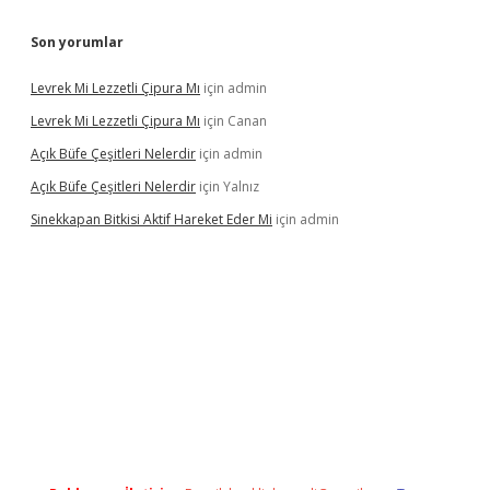
Son yorumlar
Levrek Mi Lezzetli Çipura Mı
için
admin
Levrek Mi Lezzetli Çipura Mı
için
Canan
Açık Büfe Çeşitleri Nelerdir
için
admin
Açık Büfe Çeşitleri Nelerdir
için
Yalnız
Sinekkapan Bitkisi Aktif Hareket Eder Mi
için
admin
iriş
ilbet
ilbet mobil giriş
betexper