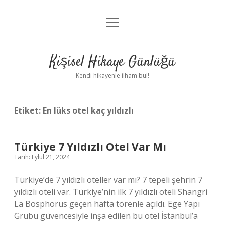
menüyü
Anasayfa
aç
Gizlilik Politikası
Kişisel Hikaye Günlüğü
Yasal Uyarı
Kendi hikayenle ilham bul!
Hakkımızda
Etiket:
En lüks otel kaç yıldızlı
Türkiye 7 Yıldızlı Otel Var Mı
Tarih: Eylül 21, 2024
Türkiye’de 7 yıldızlı oteller var mı? 7 tepeli şehrin 7
yıldızlı oteli var. Türkiye’nin ilk 7 yıldızlı oteli Shangri
La Bosphorus geçen hafta törenle açıldı. Ege Yapı
Grubu güvencesiyle inşa edilen bu otel İstanbul’a