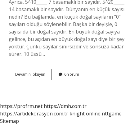
Ayrıca, 5^10_____ 7 basamaklı bir sayıdır. 5^20_____
14 basamaklı bir sayıdır. Dünyanın en küçük sayısı
nedir? Bu bağlamda, en küçük doğal sayıların “0”
sayıları olduğu söylenebilir. Başka bir deyişle, 0
sayısı da bir doğal sayıdır. En büyük doğal sayıya
gelince, bu açıdan en büyük doğal sayı diye bir şey
yoktur. Çünkü sayılar sınırsızdır ve sonsuza kadar
sürer. 10 üssü…
10
Devamını okuyun
6 Yorum
Üssü
100
Kaç
Basamaklıdır
https://profrm.net
https://dmh.com.tr
https://artidekorasyon.com.tr
knight online
nttgame
Sitemap