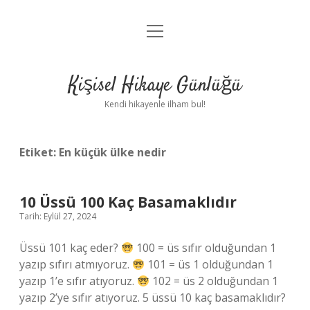
menüyü
Anasayfa
aç
Gizlilik Politikası
Kişisel Hikaye Günlüğü
Yasal Uyarı
Kendi hikayenle ilham bul!
Hakkımızda
Etiket:
En küçük ülke nedir
10 Üssü 100 Kaç Basamaklıdır
Tarih: Eylül 27, 2024
Üssü 101 kaç eder?
100 = üs sıfır olduğundan 1
yazıp sıfırı atmıyoruz.
101 = üs 1 olduğundan 1
yazıp 1’e sıfır atıyoruz.
102 = üs 2 olduğundan 1
yazıp 2’ye sıfır atıyoruz. 5 üssü 10 kaç basamaklıdır?