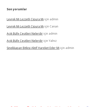
Son yorumlar
Levrek Mi Lezzetli Çipura Mı
için
admin
Levrek Mi Lezzetli Çipura Mı
için
Canan
Açık Büfe Çeşitleri Nelerdir
için
admin
Açık Büfe Çeşitleri Nelerdir
için
Yalnız
Sinekkapan Bitkisi Aktif Hareket Eder Mi
için
admin
riş
ilbet
ilbet mobil giriş
betexper