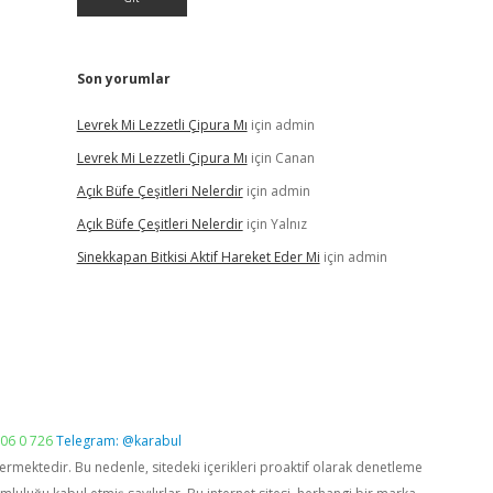
Son yorumlar
Levrek Mi Lezzetli Çipura Mı
için
admin
Levrek Mi Lezzetli Çipura Mı
için
Canan
Açık Büfe Çeşitleri Nelerdir
için
admin
Açık Büfe Çeşitleri Nelerdir
için
Yalnız
Sinekkapan Bitkisi Aktif Hareket Eder Mi
için
admin
06 0 726
Telegram: @karabul
vermektedir. Bu nedenle, sitedeki içerikleri proaktif olarak denetleme