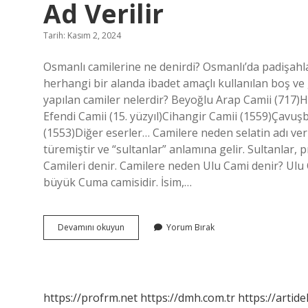
Ad Verilir
Tarih: Kasım 2, 2024
Osmanlı camilerine ne denirdi? Osmanlı’da padişahla
herhangi bir alanda ibadet amaçlı kullanılan boş 
yapılan camiler nelerdir? Beyoğlu Arap Camii (717)H
Efendi Camii (15. yüzyıl)Cihangir Camii (1559)Çavu
(1553)Diğer eserler… Camilere neden selatin adı verildi? Selâtin
türemiştir ve “sultanlar” anlamına gelir. Sultanlar, 
Camileri denir. Camilere neden Ulu Cami denir? Ulu
büyük Cuma camisidir. İsim,…
Osmanlı
Devamını okuyun
Yorum Bırak
Sultanlarının
Yaptığı
Camilere
Ne
Ad
https://profrm.net
https://dmh.com.tr
https://artid
Verilir