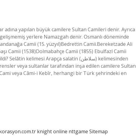
r adına yapılan büyük camilere Sultan Camileri denir. Ayrıca
ve gelişmemiş yerlere Namazgah denir. Osmanlı döneminde
andanağa Camii (15. yüzyıl)Bedrettin Camii.Bereketzade Ali
şbaşı Camii (1538)Dolmabahçe Camii (1855) Ebulfazl Camii
 kelimesi Arapça salatin (سلاطن) kelimesinden
prensler veya sultanlar tarafından inşa edilen camilere Sultan
 Cami veya Câmi-i Kebîr, herhangi bir Türk şehrindeki en
ekorasyon.com.tr
knight online
nttgame
Sitemap