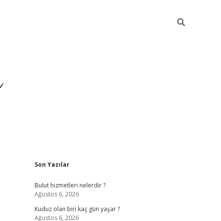
ü
Sidebar
Son Yazılar
ilbet yeni giriş
ilbet
il
Bulut hizmetleri nelerdir ?
Ağustos 6, 2026
Kuduz olan biri kaç gün yaşar ?
Ağustos 6, 2026