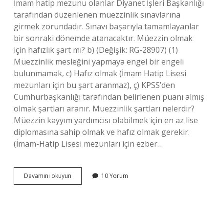
İmam hatip mezunu olanlar Diyanet İşleri Başkanlığı
tarafından düzenlenen müezzinlik sınavlarına
girmek zorundadır. Sınavı başarıyla tamamlayanlar
bir sonraki dönemde atanacaktır. Müezzin olmak
için hafızlık şart mı? b) (Değişik: RG-28907) (1)
Müezzinlik mesleğini yapmaya engel bir engeli
bulunmamak, c) Hafız olmak (İmam Hatip Lisesi
mezunları için bu şart aranmaz), ç) KPSS’den
Cumhurbaşkanlığı tarafından belirlenen puanı almış
olmak şartları aranır. Muezzinlik şartları nelerdir?
Müezzin kayyım yardımcısı olabilmek için en az lise
diplomasına sahip olmak ve hafız olmak gerekir.
(İmam-Hatip Lisesi mezunları için ezber…
Diyanet
Devamını okuyun
10 Yorum
Müezzin
Nasıl
Olunur