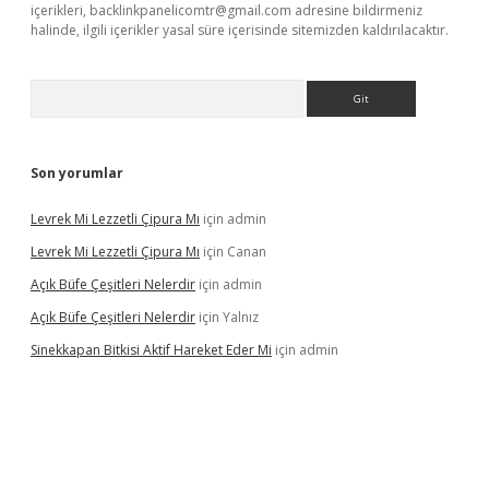
içerikleri,
backlinkpanelicomtr@gmail.com
adresine bildirmeniz
halinde, ilgili içerikler yasal süre içerisinde sitemizden kaldırılacaktır.
Arama
Son yorumlar
Levrek Mi Lezzetli Çipura Mı
için
admin
Levrek Mi Lezzetli Çipura Mı
için
Canan
Açık Büfe Çeşitleri Nelerdir
için
admin
Açık Büfe Çeşitleri Nelerdir
için
Yalnız
Sinekkapan Bitkisi Aktif Hareket Eder Mi
için
admin