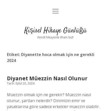
menüyü
Anasayfa
aç
Gizlilik Politikası
Kişisel Hikaye Günlüğü
Yasal Uyarı
Kendi hikayenle ilham bul!
Hakkımızda
Etiket:
Diyanette hoca olmak için ne gerekli
2024
Diyanet Müezzin Nasıl Olunur
Tarih: Eylül 20, 2024
Müezzin olmak için ne gerekir? Müezzin nasıl
olunur, şartları nelerdir? Dinimizin emir ve
yasaklarına göre sadece erkekler müezzin olabilir.