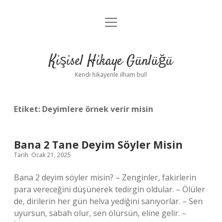
menüyü
Anasayfa
aç
Gizlilik Politikası
Kişisel Hikaye Günlüğü
Yasal Uyarı
Kendi hikayenle ilham bul!
Hakkımızda
Etiket:
Deyimlere örnek verir misin
Bana 2 Tane Deyim Söyler Misin
Tarih: Ocak 21, 2025
Bana 2 deyim söyler misin? – Zenginler, fakirlerin
para vereceğini düşünerek tedirgin oldular. – Ölüler
de, dirilerin her gün helva yediğini sanıyorlar. – Sen
uyursun, sabah olur, sen ölürsün, eline gelir. –