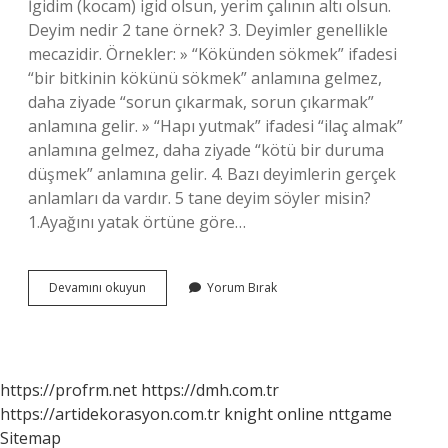
İgidim (kocam) igid olsun, yerim çalının altı olsun.
Deyim nedir 2 tane örnek? 3. Deyimler genellikle
mecazidir. Örnekler: » “Kökünden sökmek” ifadesi
“bir bitkinin kökünü sökmek” anlamına gelmez,
daha ziyade “sorun çıkarmak, sorun çıkarmak”
anlamına gelir. » “Hapı yutmak” ifadesi “ilaç almak”
anlamına gelmez, daha ziyade “kötü bir duruma
düşmek” anlamına gelir. 4. Bazı deyimlerin gerçek
anlamları da vardır. 5 tane deyim söyler misin?
1.Ayağını yatak örtüne göre…
Bana
Devamını okuyun
Yorum Bırak
2
Tane
Deyim
Söyler
Misin
https://profrm.net
https://dmh.com.tr
https://artidekorasyon.com.tr
knight online
nttgame
Sitemap