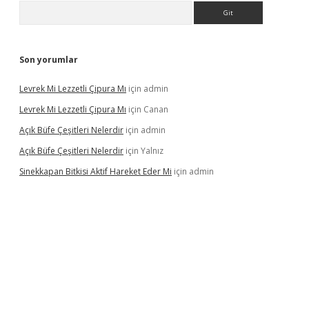
Arama
Son yorumlar
Levrek Mi Lezzetli Çipura Mı
için
admin
Levrek Mi Lezzetli Çipura Mı
için
Canan
Açık Büfe Çeşitleri Nelerdir
için
admin
Açık Büfe Çeşitleri Nelerdir
için
Yalnız
Sinekkapan Bitkisi Aktif Hareket Eder Mi
için
admin
riş
ilbet
ilbet mobil giriş
betexper