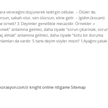
ara vereceğini düşünerek tedirgin oldular. – Ölüler de,
ursun, sabah olur, sen ölürsün, eline gelir. – İgidim (kocam)
ane örnek? 3. Deyimler genellikle mecazidir. Örnekler: »
ökmek” anlamına gelmez, daha ziyade “sorun çıkarmak, soru
ilaç almak” anlamına gelmez, daha ziyade “kötü bir duruma
lamları da vardır. 5 tane deyim söyler misin? 1.Ayağını yatak
ekorasyon.com.tr
knight online
nttgame
Sitemap