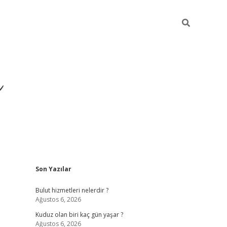
ü
Sidebar
Son Yazılar
ilbet yeni giriş
ilbet
ilb
Bulut hizmetleri nelerdir ?
Ağustos 6, 2026
Kuduz olan biri kaç gün yaşar ?
Ağustos 6, 2026