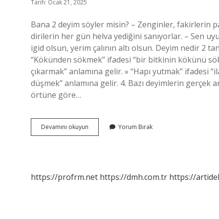
Tarih: Ocak 21, 2025
Bana 2 deyim söyler misin? – Zenginler, fakirlerin p
dirilerin her gün helva yediğini sanıyorlar. – Sen uy
igid olsun, yerim çalının altı olsun. Deyim nedir 2 t
“Kökünden sökmek” ifadesi “bir bitkinin kökünü s
çıkarmak” anlamına gelir. » “Hapı yutmak” ifadesi “
düşmek” anlamına gelir. 4. Bazı deyimlerin gerçek an
örtüne göre…
Bana
Devamını okuyun
Yorum Bırak
2
Tane
Deyim
Söyler
Misin
https://profrm.net
https://dmh.com.tr
https://artid