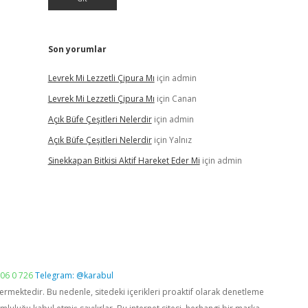
Son yorumlar
Levrek Mi Lezzetli Çipura Mı
için
admin
Levrek Mi Lezzetli Çipura Mı
için
Canan
Açık Büfe Çeşitleri Nelerdir
için
admin
Açık Büfe Çeşitleri Nelerdir
için
Yalnız
Sinekkapan Bitkisi Aktif Hareket Eder Mi
için
admin
06 0 726
Telegram: @karabul
vermektedir. Bu nedenle, sitedeki içerikleri proaktif olarak denetleme