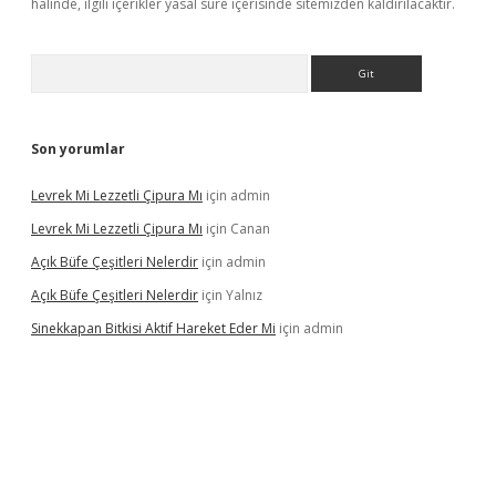
halinde, ilgili içerikler yasal süre içerisinde sitemizden kaldırılacaktır.
Arama
Son yorumlar
Levrek Mi Lezzetli Çipura Mı
için
admin
Levrek Mi Lezzetli Çipura Mı
için
Canan
Açık Büfe Çeşitleri Nelerdir
için
admin
Açık Büfe Çeşitleri Nelerdir
için
Yalnız
Sinekkapan Bitkisi Aktif Hareket Eder Mi
için
admin