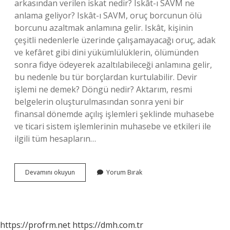
arkasından verilen iskat nedir? Iskât-ı SAVM ne
anlama geliyor? Iskât-ı SAVM, oruç borcunun ölü
borcunu azaltmak anlamına gelir. Iskât, kişinin
çeşitli nedenlerle üzerinde çalışamayacağı oruç, adak
ve kefâret gibi dini yükümlülüklerin, ölümünden
sonra fidye ödeyerek azaltılabileceği anlamına gelir,
bu nedenle bu tür borçlardan kurtulabilir. Devir
işlemi ne demek? Döngü nedir? Aktarım, resmi
belgelerin oluşturulmasından sonra yeni bir
finansal dönemde açılış işlemleri şeklinde muhasebe
ve ticari sistem işlemlerinin muhasebe ve etkileri ile
ilgili tüm hesapların…
Devir
Devamını okuyun
Yorum Bırak
Işi
Ne
Demek
https://profrm.net
https://dmh.com.tr