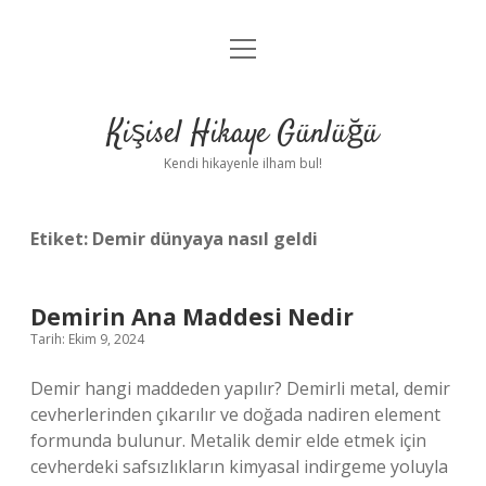
menüyü
Anasayfa
aç
Gizlilik Politikası
Kişisel Hikaye Günlüğü
Yasal Uyarı
Kendi hikayenle ilham bul!
Hakkımızda
Etiket:
Demir dünyaya nasıl geldi
Demirin Ana Maddesi Nedir
Tarih: Ekim 9, 2024
Demir hangi maddeden yapılır? Demirli metal, demir
cevherlerinden çıkarılır ve doğada nadiren element
formunda bulunur. Metalik demir elde etmek için
cevherdeki safsızlıkların kimyasal indirgeme yoluyla