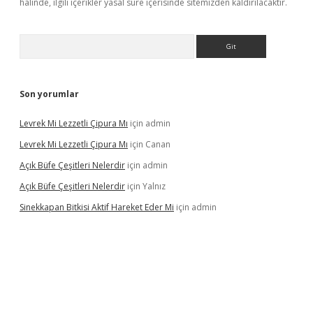
halinde, ilgili içerikler yasal süre içerisinde sitemizden kaldırılacaktır.
Arama
Son yorumlar
Levrek Mi Lezzetli Çipura Mı
için
admin
Levrek Mi Lezzetli Çipura Mı
için
Canan
Açık Büfe Çeşitleri Nelerdir
için
admin
Açık Büfe Çeşitleri Nelerdir
için
Yalnız
Sinekkapan Bitkisi Aktif Hareket Eder Mi
için
admin