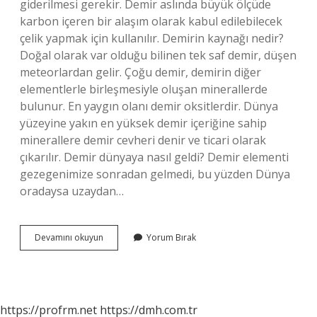
giderilmesi gerekir. Demir aslında büyük ölçüde
karbon içeren bir alaşım olarak kabul edilebilecek
çelik yapmak için kullanılır. Demirin kaynağı nedir?
Doğal olarak var olduğu bilinen tek saf demir, düşen
meteorlardan gelir. Çoğu demir, demirin diğer
elementlerle birleşmesiyle oluşan minerallerde
bulunur. En yaygın olanı demir oksitlerdir. Dünya
yüzeyine yakın en yüksek demir içeriğine sahip
minerallere demir cevheri denir ve ticari olarak
çıkarılır. Demir dünyaya nasıl geldi? Demir elementi
gezegenimize sonradan gelmedi, bu yüzden Dünya
oradaysa uzaydan…
Demirin
Devamını okuyun
Yorum Bırak
Ana
Maddesi
Nedir
https://profrm.net
https://dmh.com.tr