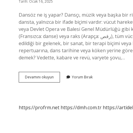
Tarih: Ocak 16, 2025
Dansöz ne iş yapar? Dansçı, müzik veya başka bir ri
dansta, yalnızca bir ifade biçimi vardır: vücut harek
veya Devlet Opera ve Balesi Genel Müdürlüğü gibi k
(Fransızca: danse) veya raks (Arapça: رقص), tüm vücudun estetik olarak eğitildiği ve müzikal bir ritimle eşlik
edildiği bir gelenek, bir sanat, bir terapi biçimi veya
repertuarına, dans tarihine veya köken yerine göre 
demek? Vedette, kabare ve revü, varyete şovu,…
Dansöz
Devamını okuyun
Yorum Bırak
Ne
Demek
Tdk
https://profrm.net
https://dmh.com.tr
https://artid