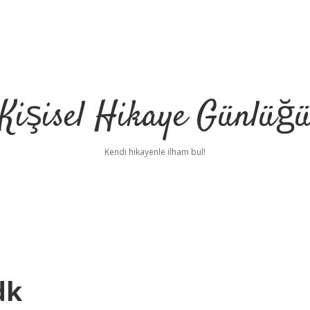
Kişisel Hikaye Günlüğ
Kendi hikayenle ilham bul!
dk