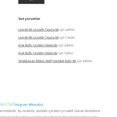
Son yorumlar
Levrek Mi Lezzetli Çipura Mı
için
admin
Levrek Mi Lezzetli Çipura Mı
için
Canan
Açık Büfe Çeşitleri Nelerdir
için
admin
Açık Büfe Çeşitleri Nelerdir
için
Yalnız
Sinekkapan Bitkisi Aktif Hareket Eder Mi
için
admin
06 0 726
Telegram: @karabul
vermektedir. Bu nedenle, sitedeki içerikleri proaktif olarak denetleme