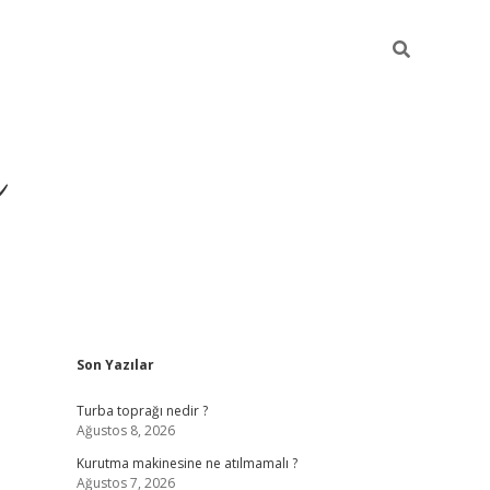
ü
Sidebar
Son Yazılar
ilbet yeni giriş
ilbet
ilb
Turba toprağı nedir ?
Ağustos 8, 2026
Kurutma makinesine ne atılmamalı ?
Ağustos 7, 2026