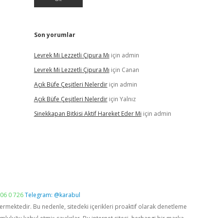
Son yorumlar
Levrek Mi Lezzetli Çipura Mı
için
admin
Levrek Mi Lezzetli Çipura Mı
için
Canan
Açık Büfe Çeşitleri Nelerdir
için
admin
Açık Büfe Çeşitleri Nelerdir
için
Yalnız
Sinekkapan Bitkisi Aktif Hareket Eder Mi
için
admin
06 0 726
Telegram: @karabul
vermektedir. Bu nedenle, sitedeki içerikleri proaktif olarak denetleme