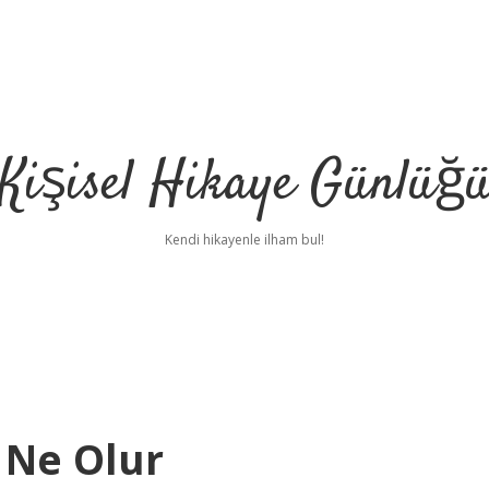
Kişisel Hikaye Günlüğ
Kendi hikayenle ilham bul!
 Ne Olur