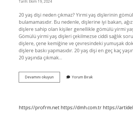
Tarih: Ekim 19, 2024
20 yaş dişi neden çıkmaz? Yirmi yaş dişlerinin gömü
bulamamasıdır. Bu nedenle, dişlerine iyi bakan, ağız
dişlere sahip olan kişiler genellikle gömülü yirmi yaş
Gömülü yirmi yaş dişleri çekilmezse ciddi sağlık sor
dişlere, çene kemiğine ve çevresindeki yumuşak doku
dişlere baskı yapmasıdır. 20 yaş dişi en geç kaç yaşın
20 yaşında çıkmak…
20
Devamını okuyun
Yorum Bırak
Yaş
Dişi
Çıkmazsa
Ne
Olur
https://profrm.net
https://dmh.com.tr
https://artid