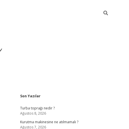
ü
Sidebar
Son Yazılar
ilbet yeni giriş
ilbet
ilb
Turba toprağı nedir ?
Ağustos 8, 2026
Kurutma makinesine ne atılmamalı ?
Ağustos 7, 2026