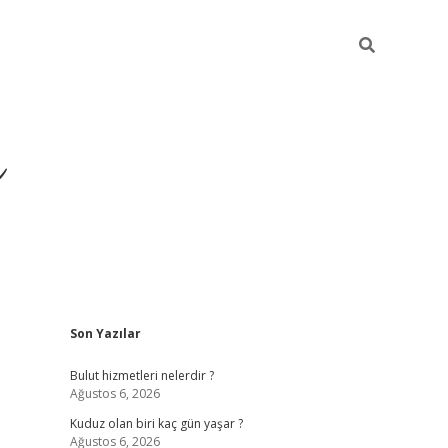
ü
Sidebar
Son Yazılar
ilbet yeni giriş
ilbet
ilbet mobil giriş
b
Bulut hizmetleri nelerdir ?
Ağustos 6, 2026
Kuduz olan biri kaç gün yaşar ?
Ağustos 6, 2026