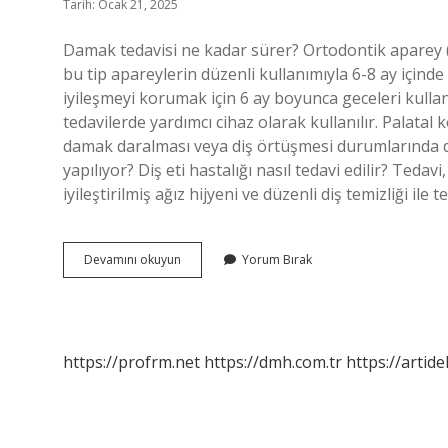
Tarih: Ocak 21, 2025
Damak tedavisi ne kadar sürer? Ortodontik aparey (
bu tip apareylerin düzenli kullanımıyla 6-8 ay içinde
iyileşmeyi korumak için 6 ay boyunca geceleri kullan
tedavilerde yardımcı cihaz olarak kullanılır. Palatal 
damak daralması veya diş örtüşmesi durumlarında dama
yapılıyor? Diş eti hastalığı nasıl tedavi edilir? Tedav
iyileştirilmiş ağız hijyeni ve düzenli diş temizliği ile 
Damak
Devamını okuyun
Yorum Bırak
Tedavisi
Nasıl
Yapılır
https://profrm.net
https://dmh.com.tr
https://artid