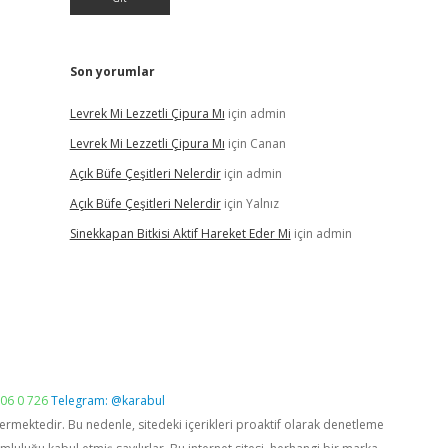
Son yorumlar
Levrek Mi Lezzetli Çipura Mı
için
admin
Levrek Mi Lezzetli Çipura Mı
için
Canan
Açık Büfe Çeşitleri Nelerdir
için
admin
Açık Büfe Çeşitleri Nelerdir
için
Yalnız
Sinekkapan Bitkisi Aktif Hareket Eder Mi
için
admin
06 0 726
Telegram: @karabul
vermektedir. Bu nedenle, sitedeki içerikleri proaktif olarak denetleme