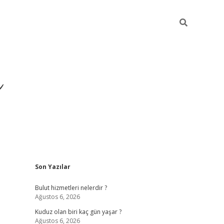
ü
Sidebar
Son Yazılar
ilbet yeni giriş
ilbet
ilb
Bulut hizmetleri nelerdir ?
Ağustos 6, 2026
Kuduz olan biri kaç gün yaşar ?
Ağustos 6, 2026