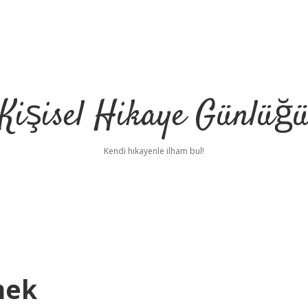
Kişisel Hikaye Günlüğ
Kendi hikayenle ilham bul!
mek