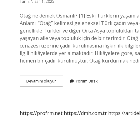
Tarih: Nisan 1, 2025
Otağ ne demek Osmanlı? [1] Eski Türklerin yaşam a
Anlamı: “Otağ” kelimesi geleneksel Türk çadırı veya 
genellikle Türkler ve diğer Orta Asya toplulukları t
yaşayan aile veya topluluk için de bir terimdir. Ota
cenazesi üzerine çadır kurulmasına ilişkin ilk bilgil
ilgili hikâyelerde yer almaktadır. Hikâyelere göre,
hemen bir çadır kurulmuştur. Otağ kurdurmak nedir
Tarihte
Devamını okuyun
Yorum Bırak
Otağ
Ne
Demek
https://profrm.net
https://dmh.com.tr
https://artid