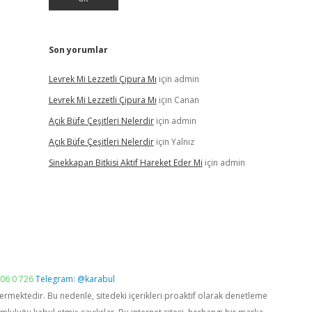
Son yorumlar
Levrek Mi Lezzetli Çipura Mı
için
admin
Levrek Mi Lezzetli Çipura Mı
için
Canan
Açık Büfe Çeşitleri Nelerdir
için
admin
Açık Büfe Çeşitleri Nelerdir
için
Yalnız
Sinekkapan Bitkisi Aktif Hareket Eder Mi
için
admin
06 0 726
Telegram: @karabul
vermektedir. Bu nedenle, sitedeki içerikleri proaktif olarak denetleme