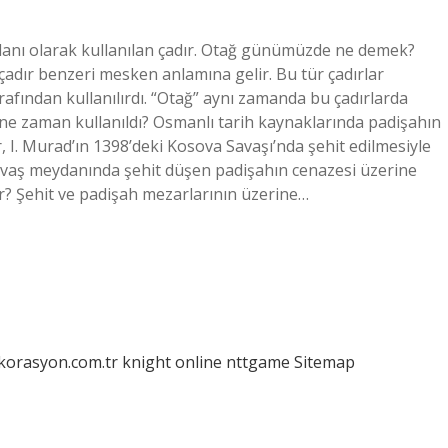
lanı olarak kullanılan çadır. Otağ günümüzde ne demek?
çadır benzeri mesken anlamına gelir. Bu tür çadırlar
arafından kullanılırdı. “Otağ” aynı zamanda bu çadırlarda
ğ ne zaman kullanıldı? Osmanlı tarih kaynaklarında padişahın
er, I. Murad’ın 1398’deki Kosova Savaşı’nda şehit edilmesiyle
 savaş meydanında şehit düşen padişahın cenazesi üzerine
? Şehit ve padişah mezarlarının üzerine…
ekorasyon.com.tr
knight online
nttgame
Sitemap