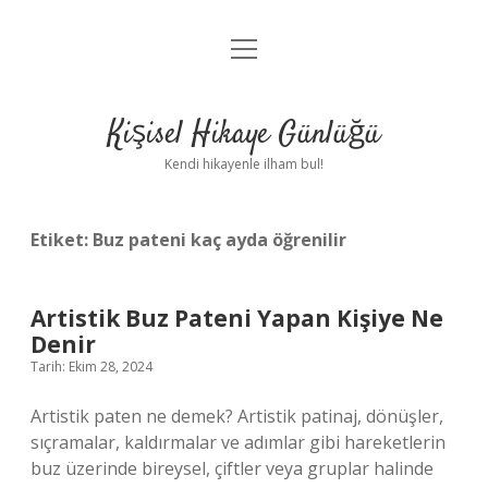
menüyü
Anasayfa
aç
Gizlilik Politikası
Kişisel Hikaye Günlüğü
Yasal Uyarı
Kendi hikayenle ilham bul!
Hakkımızda
Etiket:
Buz pateni kaç ayda öğrenilir
Artistik Buz Pateni Yapan Kişiye Ne
Denir
Tarih: Ekim 28, 2024
Artistik paten ne demek? Artistik patinaj, dönüşler,
sıçramalar, kaldırmalar ve adımlar gibi hareketlerin
buz üzerinde bireysel, çiftler veya gruplar halinde