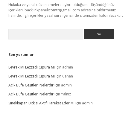
Hukuka ve yasal düzenlemelere aykırı olduğunu düşündüğünüz
içerikleri,
backlinkpanelicomtr@gmail.com
adresine bildirmeniz
halinde, ilgili içerikler yasal süre içerisinde sitemizden kaldırılacaktır.
Arama
Son yorumlar
Levrek Mi Lezzetli Çipura Mı
için
admin
Levrek Mi Lezzetli Çipura Mı
için
Canan
Açık Büfe Çeşitleri Nelerdir
için
admin
Açık Büfe Çeşitleri Nelerdir
için
Yalnız
Sinekkapan Bitkisi Aktif Hareket Eder Mi
için
admin