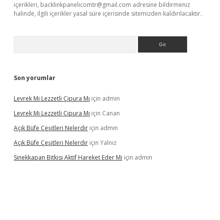
içerikleri,
backlinkpanelicomtr@gmail.com
adresine bildirmeniz
halinde, ilgili içerikler yasal süre içerisinde sitemizden kaldırılacaktır.
Arama
Son yorumlar
Levrek Mi Lezzetli Çipura Mı
için
admin
Levrek Mi Lezzetli Çipura Mı
için
Canan
Açık Büfe Çeşitleri Nelerdir
için
admin
Açık Büfe Çeşitleri Nelerdir
için
Yalnız
Sinekkapan Bitkisi Aktif Hareket Eder Mi
için
admin