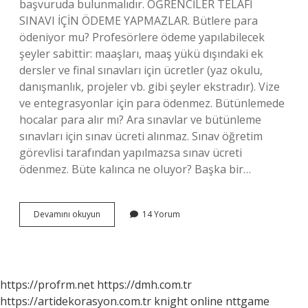
başvuruda bulunmalıdır. ÖĞRENCİLER TELAFİ
SINAVI İÇİN ÖDEME YAPMAZLAR. Bütlere para
ödeniyor mu? Profesörlere ödeme yapılabilecek
şeyler sabittir: maaşları, maaş yükü dışındaki ek
dersler ve final sınavları için ücretler (yaz okulu,
danışmanlık, projeler vb. gibi şeyler ekstradır). Vize
ve entegrasyonlar için para ödenmez. Bütünlemede
hocalar para alır mı? Ara sınavlar ve bütünleme
sınavları için sınav ücreti alınmaz. Sınav öğretim
görevlisi tarafından yapılmazsa sınav ücreti
ödenmez. Büte kalınca ne oluyor? Başka bir…
Büte
Devamını okuyun
14 Yorum
Para
Ödeniyor
Mu
https://profrm.net
https://dmh.com.tr
https://artidekorasyon.com.tr
knight online
nttgame