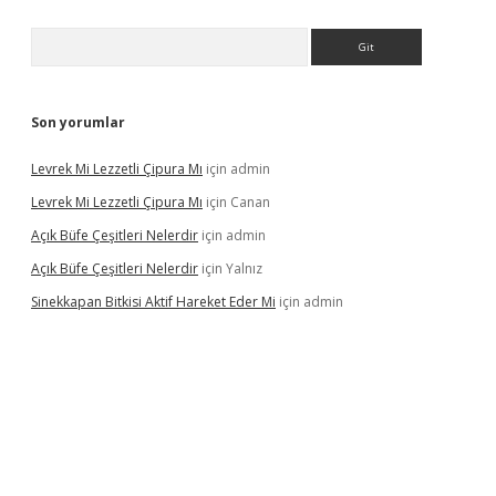
Arama
Son yorumlar
Levrek Mi Lezzetli Çipura Mı
için
admin
Levrek Mi Lezzetli Çipura Mı
için
Canan
Açık Büfe Çeşitleri Nelerdir
için
admin
Açık Büfe Çeşitleri Nelerdir
için
Yalnız
Sinekkapan Bitkisi Aktif Hareket Eder Mi
için
admin
riş
ilbet
ilbet mobil giriş
betexper