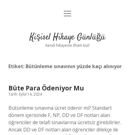
menüyü
Anasayfa
aç
Gizlilik Politikası
Kişisel Hikaye Günlüğü
Yasal Uyarı
Kendi hikayenle ilham bul!
Hakkımızda
Etiket:
Bütünleme sınavının yüzde kaçı alınıyor
Büte Para Ödeniyor Mu
Tarih: Eylül 14, 2024
Bütünleme sınavına ücret ödenir mi? Standart
dönem içerisinde F, NP, DD ve DF notları alan
öğrenciler de telafi sınavlarına ücretsiz girebilirler.
Ancak DD ve DF notları alan öğrenciler dilekçe ile