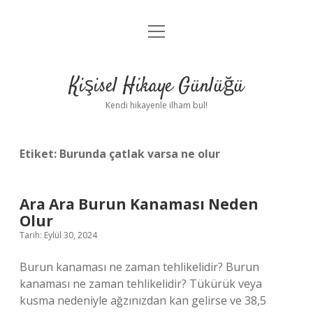
menüyü
Anasayfa
aç
Gizlilik Politikası
Kişisel Hikaye Günlüğü
Yasal Uyarı
Kendi hikayenle ilham bul!
Hakkımızda
Etiket:
Burunda çatlak varsa ne olur
Ara Ara Burun Kanaması Neden
Olur
Tarih: Eylül 30, 2024
Burun kanaması ne zaman tehlikelidir? Burun
kanaması ne zaman tehlikelidir? Tükürük veya
kusma nedeniyle ağzınızdan kan gelirse ve 38,5