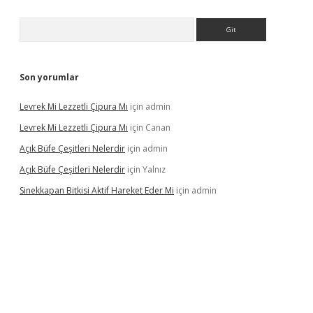
Arama
Son yorumlar
Levrek Mi Lezzetli Çipura Mı
için
admin
Levrek Mi Lezzetli Çipura Mı
için
Canan
Açık Büfe Çeşitleri Nelerdir
için
admin
Açık Büfe Çeşitleri Nelerdir
için
Yalnız
Sinekkapan Bitkisi Aktif Hareket Eder Mi
için
admin
riş
ilbet
ilbet mobil giriş
betexper