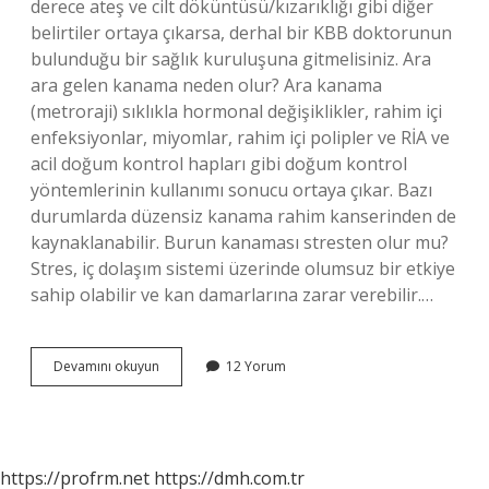
derece ateş ve cilt döküntüsü/kızarıklığı gibi diğer
belirtiler ortaya çıkarsa, derhal bir KBB doktorunun
bulunduğu bir sağlık kuruluşuna gitmelisiniz. Ara
ara gelen kanama neden olur? Ara kanama
(metroraji) sıklıkla hormonal değişiklikler, rahim içi
enfeksiyonlar, miyomlar, rahim içi polipler ve RİA ve
acil doğum kontrol hapları gibi doğum kontrol
yöntemlerinin kullanımı sonucu ortaya çıkar. Bazı
durumlarda düzensiz kanama rahim kanserinden de
kaynaklanabilir. Burun kanaması stresten olur mu?
Stres, iç dolaşım sistemi üzerinde olumsuz bir etkiye
sahip olabilir ve kan damarlarına zarar verebilir.…
Ara
Devamını okuyun
12 Yorum
Ara
Burun
Kanaması
Neden
Olur
https://profrm.net
https://dmh.com.tr