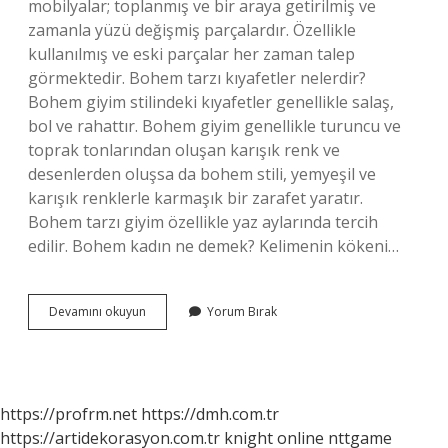
mobilyalar; toplanmış ve bir araya getirilmiş ve
zamanla yüzü değişmiş parçalardır. Özellikle
kullanılmış ve eski parçalar her zaman talep
görmektedir. Bohem tarzı kıyafetler nelerdir?
Bohem giyim stilindeki kıyafetler genellikle salaş,
bol ve rahattır. Bohem giyim genellikle turuncu ve
toprak tonlarından oluşan karışık renk ve
desenlerden oluşsa da bohem stili, yemyeşil ve
karışık renklerle karmaşık bir zarafet yaratır.
Bohem tarzı giyim özellikle yaz aylarında tercih
edilir. Bohem kadın ne demek? Kelimenin kökeni…
Bohem
Devamını okuyun
Yorum Bırak
Tarz
Nedir
https://profrm.net
https://dmh.com.tr
https://artidekorasyon.com.tr
knight online
nttgame