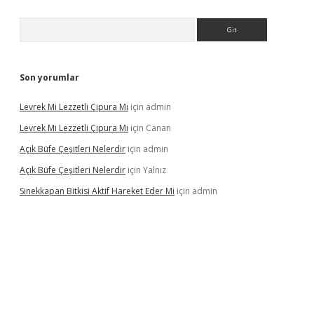
Arama
Son yorumlar
Levrek Mi Lezzetli Çipura Mı
için
admin
Levrek Mi Lezzetli Çipura Mı
için
Canan
Açık Büfe Çeşitleri Nelerdir
için
admin
Açık Büfe Çeşitleri Nelerdir
için
Yalnız
Sinekkapan Bitkisi Aktif Hareket Eder Mi
için
admin
giriş
ilbet
ilbet mobil giriş
betexper