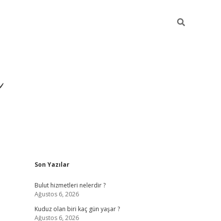
ü
Sidebar
Son Yazılar
ilbet yeni giriş
ilbet
ilb
Bulut hizmetleri nelerdir ?
Ağustos 6, 2026
Kuduz olan biri kaç gün yaşar ?
Ağustos 6, 2026