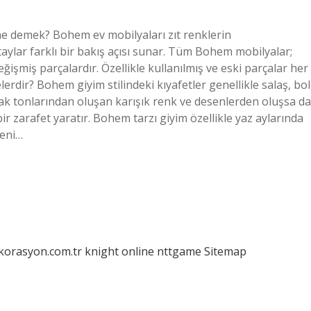
ne demek? Bohem ev mobilyaları zıt renklerin
aylar farklı bir bakış açısı sunar. Tüm Bohem mobilyalar;
ğişmiş parçalardır. Özellikle kullanılmış ve eski parçalar her
rdir? Bohem giyim stilindeki kıyafetler genellikle salaş, bol
rak tonlarından oluşan karışık renk ve desenlerden oluşsa da
ir zarafet yaratır. Bohem tarzı giyim özellikle yaz aylarında
keni…
ekorasyon.com.tr
knight online
nttgame
Sitemap