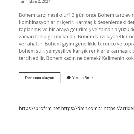
Tarih: Ekim 2, 2024
Bohem tarzı nasıl olur? 3 gün önce Bohem tarz ev 
kombinasyonlarını içerir. Karmaşık desenlerdeki det
toplanmış ve bir araya getirilmiş ve zamanla yüzü de
zaman talep görmektedir. Bohem tarzı kıyafetler nele
ve rahattır. Bohem giyim genellikle turuncu ve top
bohem stili, yemyeşil ve karışık renklerle karmaşık b
tercih edilir. Bohem kadın ne demek? Kelimenin kö
Bohem
Devamını okuyun
Yorum Bırak
Tarz
Nedir
https://profrm.net
https://dmh.com.tr
https://artid