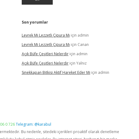
Son yorumlar
Levrek Mi Lezzetli Çipura Mı
için
admin
Levrek Mi Lezzetli Çipura Mı
için
Canan
Açık Büfe Çeşitleri Nelerdir
için
admin
Açık Büfe Çeşitleri Nelerdir
için
Yalnız
Sinekkapan Bitkisi Aktif Hareket Eder Mi
için
admin
06 0 726
Telegram: @karabul
vermektedir. Bu nedenle, sitedeki içerikleri proaktif olarak denetleme