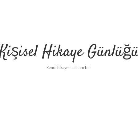
Kişisel Hikaye Günlüğ
Kendi hikayenle ilham bul!