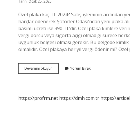
Tarih: Ocak 25, 2025
Özel plaka kaç TL 2024? Satış işleminin ardından yeni
harçlar ödenerek Şoförler Odası’ndan yeni plaka alınab
basımı ücreti ise 390 TL’dir. Özel plaka kimlere verili
vergi borcu veya sigorta açığı olmadığı sürece herkes
uygunluk belgesi olması gerekir. Bu belgede kimlik bil
olmalıdır. Özel plakaya her yıl vergi ödenir mi? Özel 
Özel
Devamını okuyun
Yorum Bırak
Plaka
Ne
Işe
Yarar
https://profrm.net
https://dmh.com.tr
https://artid