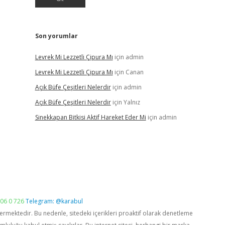
Son yorumlar
Levrek Mi Lezzetli Çipura Mı
için
admin
Levrek Mi Lezzetli Çipura Mı
için
Canan
Açık Büfe Çeşitleri Nelerdir
için
admin
Açık Büfe Çeşitleri Nelerdir
için
Yalnız
Sinekkapan Bitkisi Aktif Hareket Eder Mi
için
admin
06 0 726
Telegram: @karabul
vermektedir. Bu nedenle, sitedeki içerikleri proaktif olarak denetleme