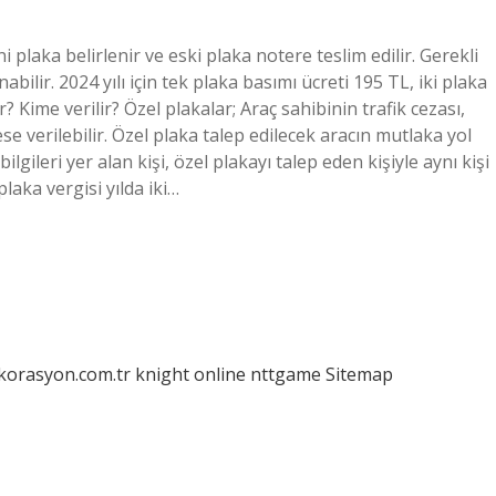
 plaka belirlenir ve eski plaka notere teslim edilir. Gerekli
ilir. 2024 yılı için tek plaka basımı ücreti 195 TL, iki plaka
r? Kime verilir? Özel plakalar; Araç sahibinin trafik cezası,
e verilebilir. Özel plaka talep edilecek aracın mutlaka yol
gileri yer alan kişi, özel plakayı talep eden kişiyle aynı kişi
plaka vergisi yılda iki…
ekorasyon.com.tr
knight online
nttgame
Sitemap