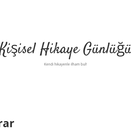
Kişisel Hikaye Günlüğ
Kendi hikayenle ilham bul!
rar