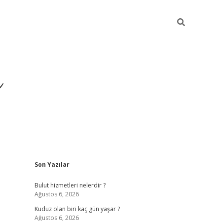
ü
Sidebar
Son Yazılar
ilbet yeni giriş
ilbet
il
Bulut hizmetleri nelerdir ?
Ağustos 6, 2026
Kuduz olan biri kaç gün yaşar ?
Ağustos 6, 2026