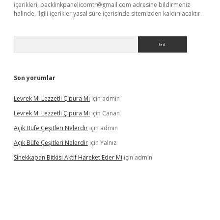
içerikleri,
backlinkpanelicomtr@gmail.com
adresine bildirmeniz
halinde, ilgili içerikler yasal süre içerisinde sitemizden kaldırılacaktır.
Arama
Son yorumlar
Levrek Mi Lezzetli Çipura Mı
için
admin
Levrek Mi Lezzetli Çipura Mı
için
Canan
Açık Büfe Çeşitleri Nelerdir
için
admin
Açık Büfe Çeşitleri Nelerdir
için
Yalnız
Sinekkapan Bitkisi Aktif Hareket Eder Mi
için
admin