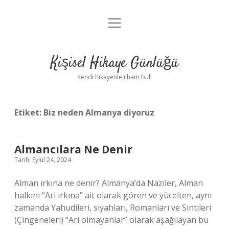
menüyü
Anasayfa
aç
Gizlilik Politikası
Kişisel Hikaye Günlüğü
Yasal Uyarı
Kendi hikayenle ilham bul!
Hakkımızda
Etiket:
Biz neden Almanya diyoruz
Almancılara Ne Denir
Tarih: Eylül 24, 2024
Alman ırkına ne denir? Almanya’da Naziler, Alman
halkını “Ari ırkına” ait olarak gören ve yücelten, aynı
zamanda Yahudileri, siyahları, Romanları ve Sintileri
(Çingeneleri) “Ari olmayanlar” olarak aşağılayan bu