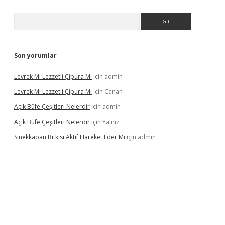
Arama
Son yorumlar
Levrek Mi Lezzetli Çipura Mı
için
admin
Levrek Mi Lezzetli Çipura Mı
için
Canan
Açık Büfe Çeşitleri Nelerdir
için
admin
Açık Büfe Çeşitleri Nelerdir
için
Yalnız
Sinekkapan Bitkisi Aktif Hareket Eder Mi
için
admin
riş
ilbet
ilbet mobil giriş
betexper