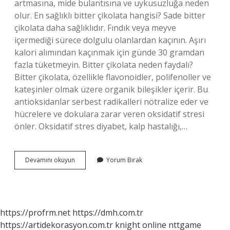
artmasına, mide bulantısına ve uykusuzluğa neden
olur. En sağlıklı bitter çikolata hangisi? Sade bitter
çikolata daha sağlıklıdır. Fındık veya meyve
içermediği sürece dolgulu olanlardan kaçının. Aşırı
kalori alımından kaçınmak için günde 30 gramdan
fazla tüketmeyin. Bitter çikolata neden faydalı?
Bitter çikolata, özellikle flavonoidler, polifenoller ve
kateşinler olmak üzere organik bileşikler içerir. Bu
antioksidanlar serbest radikalleri nötralize eder ve
hücrelere ve dokulara zarar veren oksidatif stresi
önler. Oksidatif stres diyabet, kalp hastalığı,…
Bitter
Devamını okuyun
Yorum Bırak
Çikolata
Zararlı
Mı
https://profrm.net
https://dmh.com.tr
https://artidekorasyon.com.tr
knight online
nttgame