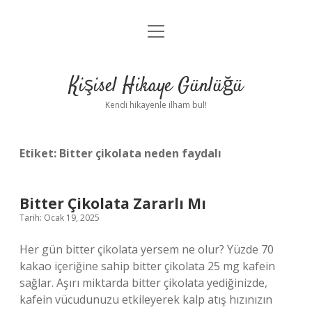
menüyü
Anasayfa
aç
Gizlilik Politikası
Kişisel Hikaye Günlüğü
Yasal Uyarı
Kendi hikayenle ilham bul!
Hakkımızda
Etiket:
Bitter çikolata neden faydalı
Bitter Çikolata Zararlı Mı
Tarih: Ocak 19, 2025
Her gün bitter çikolata yersem ne olur? Yüzde 70
kakao içeriğine sahip bitter çikolata 25 mg kafein
sağlar. Aşırı miktarda bitter çikolata yediğinizde,
kafein vücudunuzu etkileyerek kalp atış hızınızın