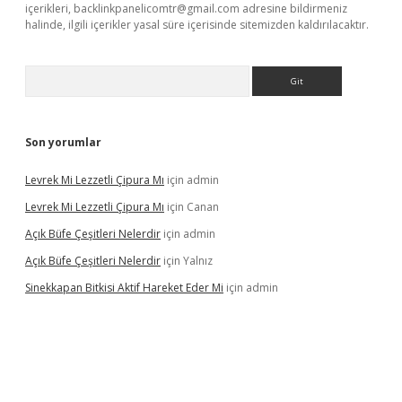
içerikleri,
backlinkpanelicomtr@gmail.com
adresine bildirmeniz
halinde, ilgili içerikler yasal süre içerisinde sitemizden kaldırılacaktır.
Arama
Son yorumlar
Levrek Mi Lezzetli Çipura Mı
için
admin
Levrek Mi Lezzetli Çipura Mı
için
Canan
Açık Büfe Çeşitleri Nelerdir
için
admin
Açık Büfe Çeşitleri Nelerdir
için
Yalnız
Sinekkapan Bitkisi Aktif Hareket Eder Mi
için
admin