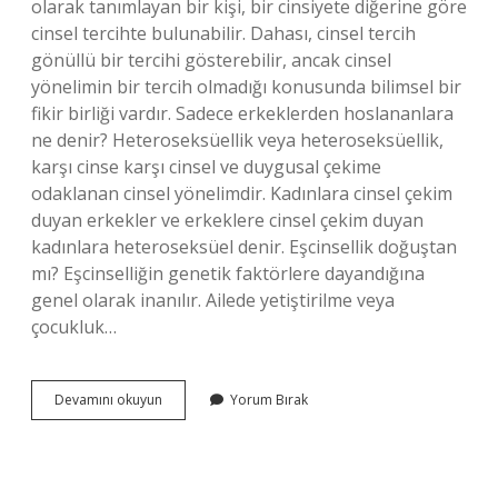
olarak tanımlayan bir kişi, bir cinsiyete diğerine göre
cinsel tercihte bulunabilir. Dahası, cinsel tercih
gönüllü bir tercihi gösterebilir, ancak cinsel
yönelimin bir tercih olmadığı konusunda bilimsel bir
fikir birliği vardır. Sadece erkeklerden hoslananlara
ne denir? Heteroseksüellik veya heteroseksüellik,
karşı cinse karşı cinsel ve duygusal çekime
odaklanan cinsel yönelimdir. Kadınlara cinsel çekim
duyan erkekler ve erkeklere cinsel çekim duyan
kadınlara heteroseksüel denir. Eşcinsellik doğuştan
mı? Eşcinselliğin genetik faktörlere dayandığına
genel olarak inanılır. Ailede yetiştirilme veya
çocukluk…
Bisek
Devamını okuyun
Yorum Bırak
Erkek
Ne
Demek