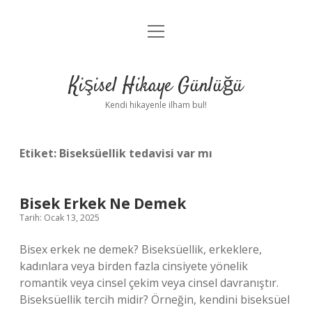
menüyü
Anasayfa
aç
Gizlilik Politikası
Kişisel Hikaye Günlüğü
Yasal Uyarı
Kendi hikayenle ilham bul!
Hakkımızda
Etiket:
Biseksüellik tedavisi var mı
Bisek Erkek Ne Demek
Tarih: Ocak 13, 2025
Bisex erkek ne demek? Biseksüellik, erkeklere,
kadınlara veya birden fazla cinsiyete yönelik
romantik veya cinsel çekim veya cinsel davranıştır.
Biseksüellik tercih midir? Örneğin, kendini biseksüel