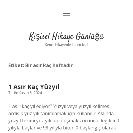
menüyü
Anasayfa
aç
Gizlilik Politikası
Kişisel Hikaye Günlüğü
Yasal Uyarı
Kendi hikayenle ilham bul!
Hakkımızda
Etiket:
Bir asır kaç haftadır
1 Asır Kaç Yüzyıl
Tarih: Kasım 5, 2024
1 asır kaç yıl ediyor? Yüzyıl veya yüzyıl kelimesi,
ardışık yüz yılı tanımlamak için kullanılır. Aslında,
yüzyıl terimi yüz yıldan oluşmak zorunda değildir. 0
yılıyla başlar ve 99 yılıyla biter. 0 başlangıç ​​olarak