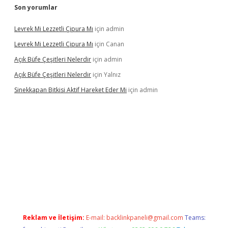
Son yorumlar
Levrek Mi Lezzetli Çipura Mı
için
admin
Levrek Mi Lezzetli Çipura Mı
için
Canan
Açık Büfe Çeşitleri Nelerdir
için
admin
Açık Büfe Çeşitleri Nelerdir
için
Yalnız
Sinekkapan Bitkisi Aktif Hareket Eder Mi
için
admin
riş
ilbet
ilbet mobil giriş
betexper
Reklam ve İletişim:
E-mail:
backlinkpaneli@gmail.com
Teams: