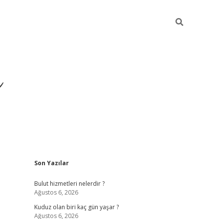
ü
Sidebar
Son Yazılar
ilbet yeni giriş
ilbet
ilb
Bulut hizmetleri nelerdir ?
Ağustos 6, 2026
Kuduz olan biri kaç gün yaşar ?
Ağustos 6, 2026