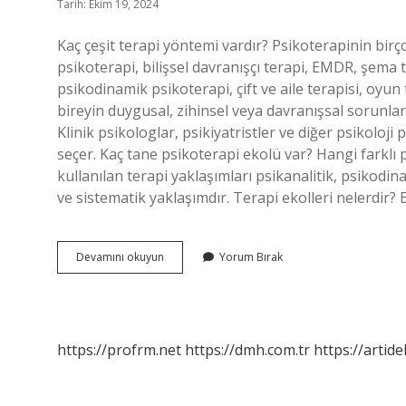
Tarih: Ekim 19, 2024
Kaç çeşit terapi yöntemi vardır? Psikoterapinin birço
psikoterapi, bilişsel davranışçı terapi, EMDR, şema t
psikodinamik psikoterapi, çift ve aile terapisi, oyun
bireyin duygusal, zihinsel veya davranışsal sorunlarını
Klinik psikologlar, psikiyatristler ve diğer psikoloji
seçer. Kaç tane psikoterapi ekolü var? Hangi farklı
kullanılan terapi yaklaşımları psikanalitik, psikodina
ve sistematik yaklaşımdır. Terapi ekolleri nelerdir? 
Terapi
Devamını okuyun
Yorum Bırak
Yaklaşımları
Nelerdir
https://profrm.net
https://dmh.com.tr
https://artid