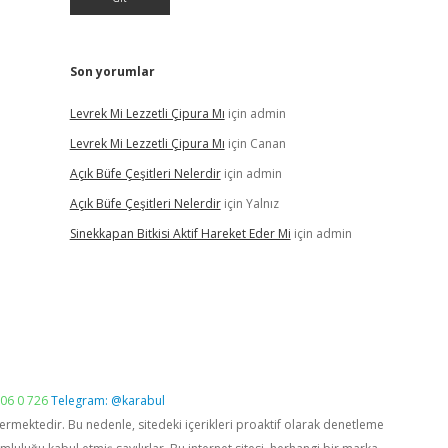
Son yorumlar
Levrek Mi Lezzetli Çipura Mı
için
admin
Levrek Mi Lezzetli Çipura Mı
için
Canan
Açık Büfe Çeşitleri Nelerdir
için
admin
Açık Büfe Çeşitleri Nelerdir
için
Yalnız
Sinekkapan Bitkisi Aktif Hareket Eder Mi
için
admin
06 0 726
Telegram: @karabul
vermektedir. Bu nedenle, sitedeki içerikleri proaktif olarak denetleme