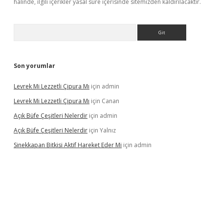
halinde, ilgili içerikler yasal süre içerisinde sitemizden kaldırılacaktır.
Arama
Son yorumlar
Levrek Mi Lezzetli Çipura Mı
için
admin
Levrek Mi Lezzetli Çipura Mı
için
Canan
Açık Büfe Çeşitleri Nelerdir
için
admin
Açık Büfe Çeşitleri Nelerdir
için
Yalnız
Sinekkapan Bitkisi Aktif Hareket Eder Mi
için
admin