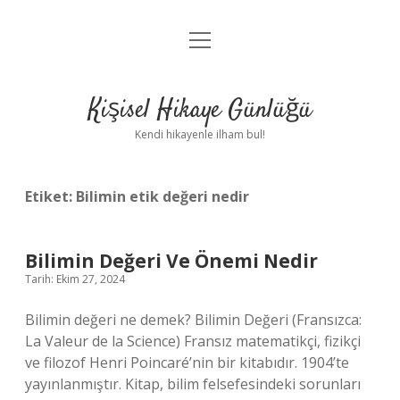
menüyü
Anasayfa
aç
Gizlilik Politikası
Kişisel Hikaye Günlüğü
Yasal Uyarı
Kendi hikayenle ilham bul!
Hakkımızda
Etiket:
Bilimin etik değeri nedir
Bilimin Değeri Ve Önemi Nedir
Tarih: Ekim 27, 2024
Bilimin değeri ne demek? Bilimin Değeri (Fransızca:
La Valeur de la Science) Fransız matematikçi, fizikçi
ve filozof Henri Poincaré’nin bir kitabıdır. 1904’te
yayınlanmıştır. Kitap, bilim felsefesindeki sorunları