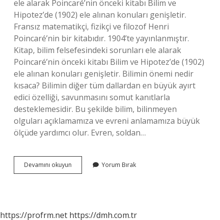
ele alarak Poincaré’nin önceki kitabı Bilim ve
Hipotez’de (1902) ele alınan konuları genişletir.
Fransız matematikçi, fizikçi ve filozof Henri
Poincaré’nin bir kitabıdır. 1904’te yayınlanmıştır.
Kitap, bilim felsefesindeki sorunları ele alarak
Poincaré’nin önceki kitabı Bilim ve Hipotez’de (1902)
ele alınan konuları genişletir. Bilimin önemi nedir
kısaca? Bilimin diğer tüm dallardan en büyük ayırt
edici özelliği, savunmasını somut kanıtlarla
desteklemesidir. Bu şekilde bilim, bilinmeyen
olguları açıklamamıza ve evreni anlamamıza büyük
ölçüde yardımcı olur. Evren, soldan…
Bilimin
Devamını okuyun
Yorum Bırak
Değeri
Ve
Önemi
Nedir
https://profrm.net
https://dmh.com.tr