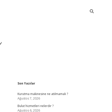
ü
Sidebar
Son Yazılar
ilbet yeni giriş
ilbet
il
Kurutma makinesine ne atılmamalı ?
Ağustos 7, 2026
Bulut hizmetleri nelerdir ?
Ağustos 6, 2026