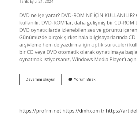
Tarih: Eylül 21, 2024
DVD ne işe yarar? DVD-ROM NE İÇİN KULLANILIR? Gör
kullanılır. DVD-ROM’lar, daha gelişmiş bir CD-ROM t
DVD oynatıcılarda izlenebilen ses ve görüntü içeren
Günümüzde birçok şirket hala bilgisayarlarında CD
arşivleme hem de yazdırma için optik sürücüleri ku
bir CD veya DVD otomatik olarak oynatılmaya başlar.
oynatmak istiyorsanız, Windows Media Player’ı açın 
Dvd
Devamını okuyun
Yorum Bırak
Nerelerde
Kullanılır
https://profrm.net
https://dmh.com.tr
https://artid