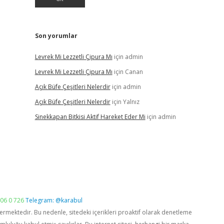
Son yorumlar
Levrek Mi Lezzetli Çipura Mı
için
admin
Levrek Mi Lezzetli Çipura Mı
için
Canan
Açık Büfe Çeşitleri Nelerdir
için
admin
Açık Büfe Çeşitleri Nelerdir
için
Yalnız
Sinekkapan Bitkisi Aktif Hareket Eder Mi
için
admin
06 0 726
Telegram: @karabul
vermektedir. Bu nedenle, sitedeki içerikleri proaktif olarak denetleme