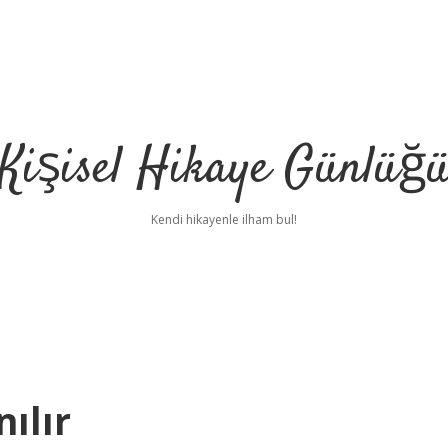
Kişisel Hikaye Günlüğ
Kendi hikayenle ilham bul!
ılır