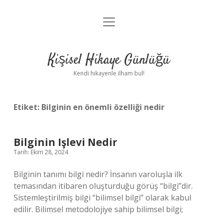
menüyü
Anasayfa
aç
Gizlilik Politikası
Kişisel Hikaye Günlüğü
Yasal Uyarı
Kendi hikayenle ilham bul!
Hakkımızda
Etiket:
Bilginin en önemli özelliği nedir
Bilginin Işlevi Nedir
Tarih: Ekim 28, 2024
Bilginin tanımı bilgi nedir? İnsanın varoluşla ilk
temasından itibaren oluşturduğu görüş “bilgi”dir.
Sistemleştirilmiş bilgi “bilimsel bilgi” olarak kabul
edilir. Bilimsel metodolojiye sahip bilimsel bilgi;