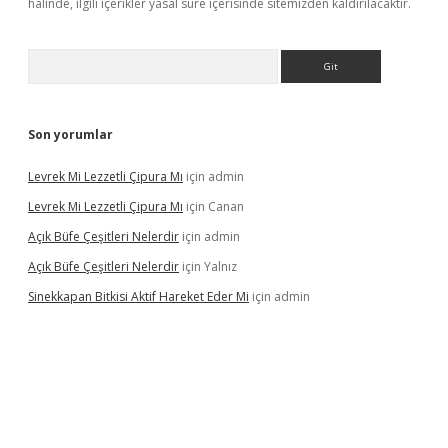
halinde, ilgili içerikler yasal süre içerisinde sitemizden kaldırılacaktır.
Arama
Son yorumlar
Levrek Mi Lezzetli Çipura Mı
için
admin
Levrek Mi Lezzetli Çipura Mı
için
Canan
Açık Büfe Çeşitleri Nelerdir
için
admin
Açık Büfe Çeşitleri Nelerdir
için
Yalnız
Sinekkapan Bitkisi Aktif Hareket Eder Mi
için
admin