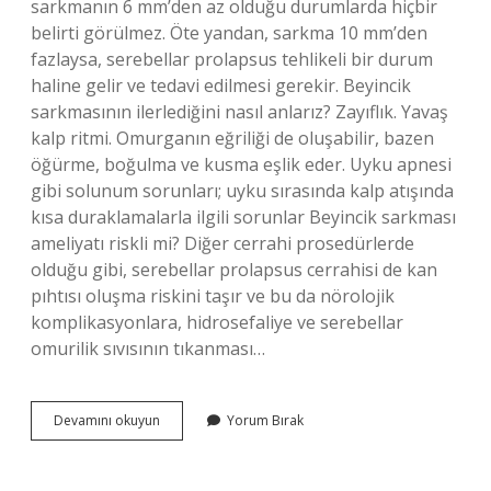
sarkmanın 6 mm’den az olduğu durumlarda hiçbir
belirti görülmez. Öte yandan, sarkma 10 mm’den
fazlaysa, serebellar prolapsus tehlikeli bir durum
haline gelir ve tedavi edilmesi gerekir. Beyincik
sarkmasının ilerlediğini nasıl anlarız? Zayıflık. Yavaş
kalp ritmi. Omurganın eğriliği de oluşabilir, bazen
öğürme, boğulma ve kusma eşlik eder. Uyku apnesi
gibi solunum sorunları; uyku sırasında kalp atışında
kısa duraklamalarla ilgili sorunlar Beyincik sarkması
ameliyatı riskli mi? Diğer cerrahi prosedürlerde
olduğu gibi, serebellar prolapsus cerrahisi de kan
pıhtısı oluşma riskini taşır ve bu da nörolojik
komplikasyonlara, hidrosefaliye ve serebellar
omurilik sıvısının tıkanması…
Beyincik
Devamını okuyun
Yorum Bırak
Sarkması
Tedavi
Edilmezse