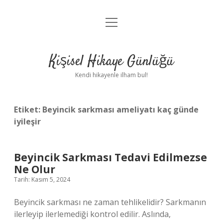
menüyü
Anasayfa
aç
Gizlilik Politikası
Kişisel Hikaye Günlüğü
Yasal Uyarı
Kendi hikayenle ilham bul!
Hakkımızda
Etiket:
Beyincik sarkması ameliyatı kaç günde
iyileşir
Beyincik Sarkması Tedavi Edilmezse
Ne Olur
Tarih: Kasım 5, 2024
Beyincik sarkması ne zaman tehlikelidir? Sarkmanın
ilerleyip ilerlemediği kontrol edilir. Aslında,