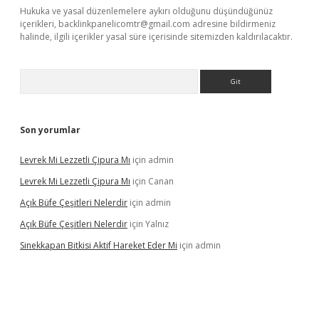
Hukuka ve yasal düzenlemelere aykırı olduğunu düşündüğünüz
içerikleri,
backlinkpanelicomtr@gmail.com
adresine bildirmeniz
halinde, ilgili içerikler yasal süre içerisinde sitemizden kaldırılacaktır.
Arama
Son yorumlar
Levrek Mi Lezzetli Çipura Mı
için
admin
Levrek Mi Lezzetli Çipura Mı
için
Canan
Açık Büfe Çeşitleri Nelerdir
için
admin
Açık Büfe Çeşitleri Nelerdir
için
Yalnız
Sinekkapan Bitkisi Aktif Hareket Eder Mi
için
admin