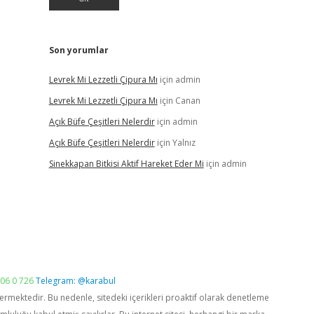
Son yorumlar
Levrek Mi Lezzetli Çipura Mı
için
admin
Levrek Mi Lezzetli Çipura Mı
için
Canan
Açık Büfe Çeşitleri Nelerdir
için
admin
Açık Büfe Çeşitleri Nelerdir
için
Yalnız
Sinekkapan Bitkisi Aktif Hareket Eder Mi
için
admin
06 0 726
Telegram: @karabul
vermektedir. Bu nedenle, sitedeki içerikleri proaktif olarak denetleme