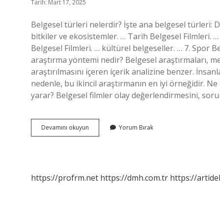
Tarih: Mart 17, 2025
Belgesel türleri nelerdir? İşte ana belgesel türleri: 
bitkiler ve ekosistemler. … Tarih Belgesel Filmleri. … 
Belgesel Filmleri. … kültürel belgeseller. … 7. Spor 
araştırma yöntemi nedir? Belgesel araştırmaları, med
araştırılmasını içeren içerik analizine benzer. İnsa
nedenle, bu ikincil araştırmanın en iyi örneğidir. Ne 
yarar? Belgesel filmler olay değerlendirmesini, sor
Bilimsel
Devamını okuyun
Yorum Bırak
Belgeseller
Nedir
https://profrm.net
https://dmh.com.tr
https://artid