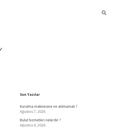
ü
Sidebar
Son Yazılar
ilbet yeni giriş
ilbet
il
Kurutma makinesine ne atılmamalı ?
Ağustos 7, 2026
Bulut hizmetleri nelerdir ?
Ağustos 6, 2026