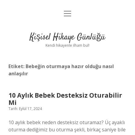
menüyü
Anasayfa
aç
Gizlilik Politikası
Kişisel Hikaye Günlüğü
Yasal Uyarı
Kendi hikayenle ilham bul!
Hakkımızda
Etiket:
Bebeğin oturmaya hazır olduğu nasıl
anlaşılır
10 Aylık Bebek Desteksiz Oturabilir
Mi
Tarih: Eylül 17, 2024
10 aylık bebek neden desteksiz oturamaz? Üç ayaklı
oturma dediğimiz bu oturma şekli, birkaç saniye bile