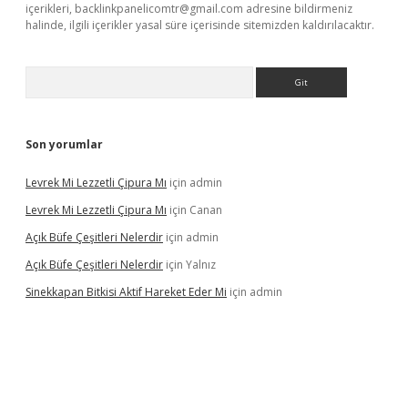
içerikleri,
backlinkpanelicomtr@gmail.com
adresine bildirmeniz
halinde, ilgili içerikler yasal süre içerisinde sitemizden kaldırılacaktır.
Arama
Son yorumlar
Levrek Mi Lezzetli Çipura Mı
için
admin
Levrek Mi Lezzetli Çipura Mı
için
Canan
Açık Büfe Çeşitleri Nelerdir
için
admin
Açık Büfe Çeşitleri Nelerdir
için
Yalnız
Sinekkapan Bitkisi Aktif Hareket Eder Mi
için
admin