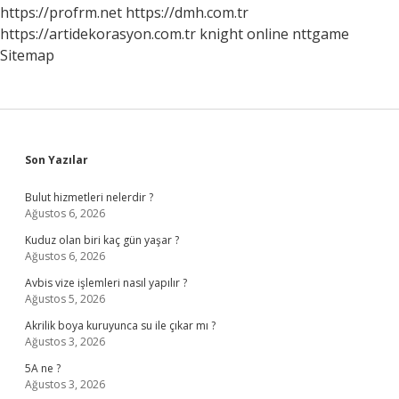
Mi
https://profrm.net
https://dmh.com.tr
https://artidekorasyon.com.tr
knight online
nttgame
Sitemap
Sidebar
Son Yazılar
Bulut hizmetleri nelerdir ?
Ağustos 6, 2026
Kuduz olan biri kaç gün yaşar ?
Ağustos 6, 2026
Avbis vize işlemleri nasıl yapılır ?
Ağustos 5, 2026
Akrilik boya kuruyunca su ile çıkar mı ?
Ağustos 3, 2026
5A ne ?
Ağustos 3, 2026