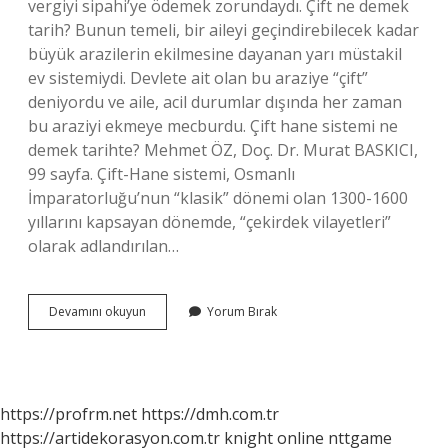
vergiyi sipahi’ye ödemek zorundaydı. Çift ne demek
tarih? Bunun temeli, bir aileyi geçindirebilecek kadar
büyük arazilerin ekilmesine dayanan yarı müstakil
ev sistemiydi. Devlete ait olan bu araziye “çift”
deniyordu ve aile, acil durumlar dışında her zaman
bu araziyi ekmeye mecburdu. Çift hane sistemi ne
demek tarihte? Mehmet ÖZ, Doç. Dr. Murat BASKICI,
99 sayfa. Çift-Hane sistemi, Osmanlı
İmparatorluğu’nun “klasik” dönemi olan 1300-1600
yıllarını kapsayan dönemde, “çekirdek vilayetleri”
olarak adlandırılan…
Çift
Devamını okuyun
Yorum Bırak
Resmi
Ne
Demek
Tarih
https://profrm.net
https://dmh.com.tr
https://artidekorasyon.com.tr
knight online
nttgame