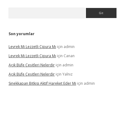
Arama
Son yorumlar
Levrek Mi Lezzetli Çipura Mı
için
admin
Levrek Mi Lezzetli Çipura Mı
için
Canan
Açık Büfe Çeşitleri Nelerdir
için
admin
Açık Büfe Çeşitleri Nelerdir
için
Yalnız
Sinekkapan Bitkisi Aktif Hareket Eder Mi
için
admin
riş
ilbet
ilbet mobil giriş
betexper