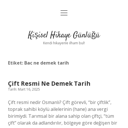
menüyü
Anasayfa
aç
Gizlilik Politikası
Kişisel Hikaye Günlüğü
Yasal Uyarı
Kendi hikayenle ilham bul!
Hakkımızda
Etiket:
Bac ne demek tarih
Çift Resmi Ne Demek Tarih
Tarih: Mart 16, 2025
Çift resmi nedir Osmanlı? Çift görevli, “bir çiftlik”,
toprak sahibi köylü ailelerinin (hane) ana vergi
birimiydi. Tarımsal bir alana sahip olan çiftçi, “tüm
çift” olarak da adlandırılır, bölgeye göre değişen bir