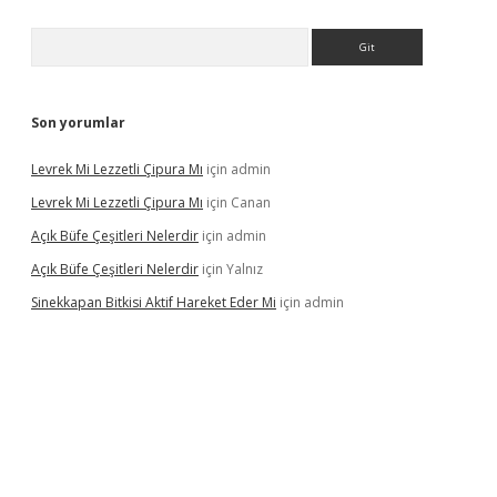
Arama
Son yorumlar
Levrek Mi Lezzetli Çipura Mı
için
admin
Levrek Mi Lezzetli Çipura Mı
için
Canan
Açık Büfe Çeşitleri Nelerdir
için
admin
Açık Büfe Çeşitleri Nelerdir
için
Yalnız
Sinekkapan Bitkisi Aktif Hareket Eder Mi
için
admin
riş
ilbet
ilbet mobil giriş
betexper