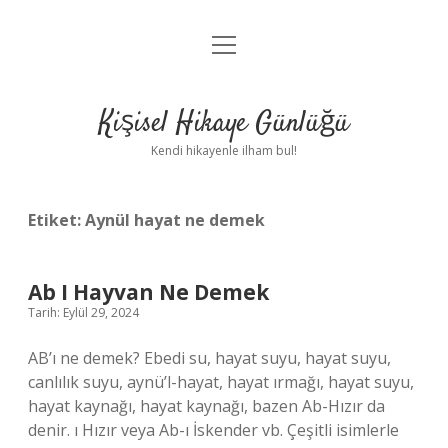
menüyü
Anasayfa
aç
Gizlilik Politikası
Kişisel Hikaye Günlüğü
Yasal Uyarı
Kendi hikayenle ilham bul!
Hakkımızda
Etiket:
Aynül hayat ne demek
Ab I Hayvan Ne Demek
Tarih: Eylül 29, 2024
AB’ı ne demek? Ebedi su, hayat suyu, hayat suyu,
canlılık suyu, aynü’l-hayat, hayat ırmağı, hayat suyu,
hayat kaynağı, hayat kaynağı, bazen Ab-Hızır da
denir. ı Hızır veya Ab-ı İskender vb. Çeşitli isimlerle