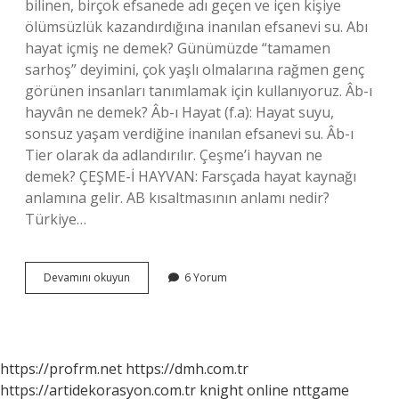
bilinen, birçok efsanede adı geçen ve içen kişiye
ölümsüzlük kazandırdığına inanılan efsanevi su. Abı
hayat içmiş ne demek? Günümüzde “tamamen
sarhoş” deyimini, çok yaşlı olmalarına rağmen genç
görünen insanları tanımlamak için kullanıyoruz. Âb-ı
hayvân ne demek? Âb-ı Hayat (f.a): Hayat suyu,
sonsuz yaşam verdiğine inanılan efsanevi su. Âb-ı
Tier olarak da adlandırılır. Çeşme’i hayvan ne
demek? ÇEŞME-İ HAYVAN: Farsçada hayat kaynağı
anlamına gelir. AB kısaltmasının anlamı nedir?
Türkiye…
Ab
Devamını okuyun
6 Yorum
I
Hayvan
Ne
Demek
https://profrm.net
https://dmh.com.tr
https://artidekorasyon.com.tr
knight online
nttgame