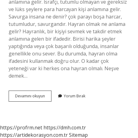
anlamına gelir. İsrafçı, tutumlu olmayan ve gereksiz
ve lüks şeylere para harcayan kişi anlamına gelir.
Savurga insana ne denir? çok parayı boşa harcar,
tutumludur, savurgandır. Hayran olmak ne anlama
gelir? Hayranlık, bir kişiyi sevmek ve takdir etmek
anlamına gelen bir ifadedir. Birisi harika şeyler
yaptığında veya çok başarılı olduğunda, insanlar
genellikle onu sever. Bu durumda, hayran olma
ifadesini kullanmak doğru olur. O kadar çok
yeteneği var ki herkes ona hayran olmalı. Neşve
demek…
Savurgan
Devamını okuyun
Yorum Bırak
Olmak
Ne
Anlama
Gelir
https://profrm.net
https://dmh.com.tr
https://artidekorasyon.com.tr
Sitemap