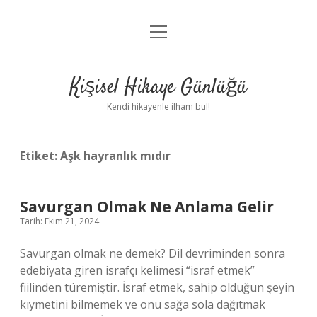
menüyü
Anasayfa
aç
Gizlilik Politikası
Kişisel Hikaye Günlüğü
Yasal Uyarı
Kendi hikayenle ilham bul!
Hakkımızda
Etiket:
Aşk hayranlık mıdır
Savurgan Olmak Ne Anlama Gelir
Tarih: Ekim 21, 2024
Savurgan olmak ne demek? Dil devriminden sonra
edebiyata giren israfçı kelimesi “israf etmek”
fiilinden türemiştir. İsraf etmek, sahip olduğun şeyin
kıymetini bilmemek ve onu sağa sola dağıtmak