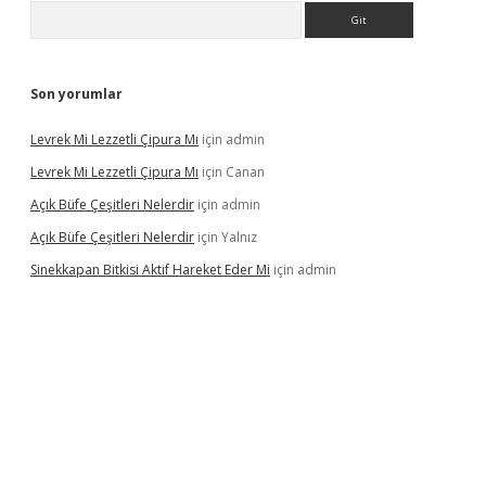
Arama
Son yorumlar
Levrek Mi Lezzetli Çipura Mı
için
admin
Levrek Mi Lezzetli Çipura Mı
için
Canan
Açık Büfe Çeşitleri Nelerdir
için
admin
Açık Büfe Çeşitleri Nelerdir
için
Yalnız
Sinekkapan Bitkisi Aktif Hareket Eder Mi
için
admin
riş
ilbet
ilbet mobil giriş
betexper