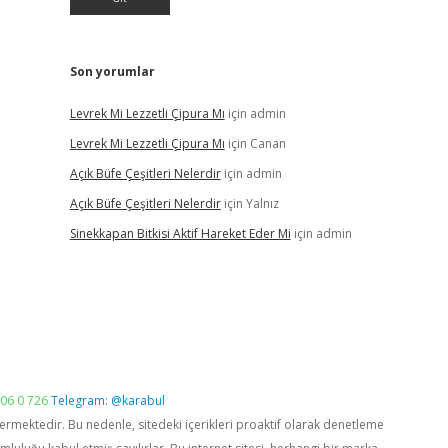
Son yorumlar
Levrek Mi Lezzetli Çipura Mı
için
admin
Levrek Mi Lezzetli Çipura Mı
için
Canan
Açık Büfe Çeşitleri Nelerdir
için
admin
Açık Büfe Çeşitleri Nelerdir
için
Yalnız
Sinekkapan Bitkisi Aktif Hareket Eder Mi
için
admin
06 0 726
Telegram: @karabul
vermektedir. Bu nedenle, sitedeki içerikleri proaktif olarak denetleme