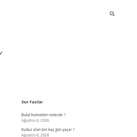
ü
Sidebar
Son Yazılar
ilbet yeni giriş
ilbet
ilb
Bulut hizmetleri nelerdir ?
Ağustos 6, 2026
Kuduz olan biri kaç gün yaşar ?
Ağustos 6, 2026