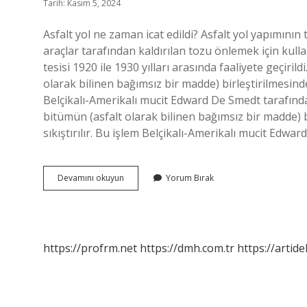
Tarih: Kasım 5, 2024
Asfalt yol ne zaman icat edildi? Asfalt yol yapımının
araçlar tarafından kaldırılan tozu önlemek için kullan
tesisi 1920 ile 1930 yılları arasında faaliyete geçiri
olarak bilinen bağımsız bir madde) birleştirilmesinde
Belçikalı-Amerikalı mucit Edward De Smedt tarafından 
bitümün (asfalt olarak bilinen bağımsız bir madde) 
sıkıştırılır. Bu işlem Belçikalı-Amerikalı mucit Edwa
Asfalt
Devamını okuyun
Yorum Bırak
Yolu
Kim
Buldu
https://profrm.net
https://dmh.com.tr
https://artid