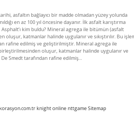
 tarihi, asfaltın bağlayıcı bir madde olmadan yüzey yolunda
ıldığı en az 100 yıl öncesine dayanır. İlk asfalt karıştırma
ldi. Asphalt’ı kim buldu? Mineral agrega ile bitümün (asfalt
n oluşur, katmanlar halinde uygulanır ve sıkıştırılır. Bu işle
rafine edilmiş ve geliştirilmiştir. Mineral agrega ile
birleştirilmesinden oluşur, katmanlar halinde uygulanır ve
rd De Smedt tarafından rafine edilmiş…
ekorasyon.com.tr
knight online
nttgame
Sitemap