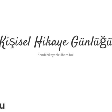
Kişisel Hikaye Günlüğ
Kendi hikayenle ilham bul!
du