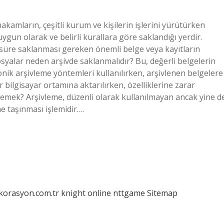
akamların, çeşitli kurum ve kişilerin işlerini yürütürken
gun olarak ve belirli kurallara göre saklandığı yerdir.
ir süre saklanması gereken önemli belge veya kayıtların
osyalar neden arşivde saklanmalıdır? Bu, değerli belgelerin
onik arşivleme yöntemleri kullanılırken, arşivlenen belgelere
 bilgisayar ortamına aktarılırken, özelliklerine zarar
demek? Arşivleme, düzenli olarak kullanılmayan ancak yine d
e taşınması işlemidir.…
ekorasyon.com.tr
knight online
nttgame
Sitemap