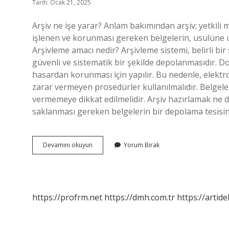
Tarih: Ocak 21, 2025
Arşiv ne işe yarar? Anlam bakımından arşiv; yetkili m
işlenen ve korunması gereken belgelerin, usulüne uy
Arşivleme amacı nedir? Arşivleme sistemi, belirli b
güvenli ve sistematik bir şekilde depolanmasıdır. D
hasardan korunması için yapılır. Bu nedenle, elektr
zarar vermeyen prosedürler kullanılmalıdır. Belgeler
vermemeye dikkat edilmelidir. Arşiv hazırlamak ne 
saklanması gereken belgelerin bir depolama tesisin
Arşiv
Devamını okuyun
Yorum Bırak
Oluşturmanın
Faydaları
Nelerdir
https://profrm.net
https://dmh.com.tr
https://artid