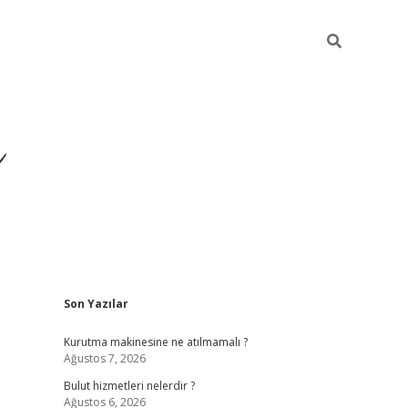
ü
Sidebar
Son Yazılar
ilbet yeni giriş
ilbet
i
Kurutma makinesine ne atılmamalı ?
Ağustos 7, 2026
Bulut hizmetleri nelerdir ?
Ağustos 6, 2026