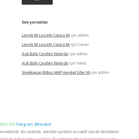
Son yorumlar
Levrek Mi Lezzetli Çipura Mı
için
admin
Levrek Mi Lezzetli Çipura Mı
için
Canan
Açık Büfe Çeşitleri Nelerdir
için
admin
Açık Büfe Çeşitleri Nelerdir
için
Yalnız
Sinekkapan Bitkisi Aktif Hareket Eder Mi
için
admin
06 0 726
Telegram: @karabul
vermektedir. Bu nedenle, sitedeki içerikleri proaktif olarak denetleme