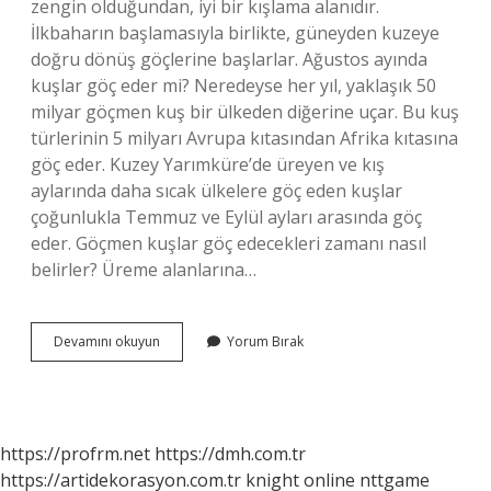
zengin olduğundan, iyi bir kışlama alanıdır.
İlkbaharın başlamasıyla birlikte, güneyden kuzeye
doğru dönüş göçlerine başlarlar. Ağustos ayında
kuşlar göç eder mi? Neredeyse her yıl, yaklaşık 50
milyar göçmen kuş bir ülkeden diğerine uçar. Bu kuş
türlerinin 5 milyarı Avrupa kıtasından Afrika kıtasına
göç eder. Kuzey Yarımküre’de üreyen ve kış
aylarında daha sıcak ülkelere göç eden kuşlar
çoğunlukla Temmuz ve Eylül ayları arasında göç
eder. Göçmen kuşlar göç edecekleri zamanı nasıl
belirler? Üreme alanlarına…
Göçmen
Devamını okuyun
Yorum Bırak
Kuşları
Hangi
Ayda
Gelir
https://profrm.net
https://dmh.com.tr
https://artidekorasyon.com.tr
knight online
nttgame