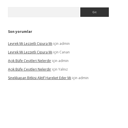
Arama
Son yorumlar
Levrek Mi Lezzetli Çipura Mı
için
admin
Levrek Mi Lezzetli Çipura Mı
için
Canan
Açık Büfe Çeşitleri Nelerdir
için
admin
Açık Büfe Çeşitleri Nelerdir
için
Yalnız
Sinekkapan Bitkisi Aktif Hareket Eder Mi
için
admin
riş
ilbet
ilbet mobil giriş
betexper