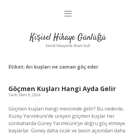
menüyü
Anasayfa
aç
Gizlilik Politikası
Kişisel Hikaye Günlüğü
Yasal Uyarı
Kendi hikayenle ilham bul!
Hakkımızda
Etiket:
Arı kuşları ne zaman göç eder
Göçmen Kuşları Hangi Ayda Gelir
Tarih: Ekim 8, 2024
Göçmen kuşları hangi mevsimde gelir? Bu nedenle,
Kuzey Yarımküre’de üreyen göçmen kuşlar her
sonbaharda Güney Yarımküre’ye doğru göç etmeye
başlarlar. Güney daha sıcak ve besin açısından daha