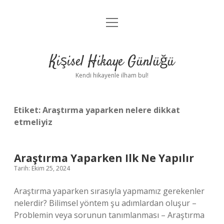
menüyü
Anasayfa
aç
Gizlilik Politikası
Kişisel Hikaye Günlüğü
Yasal Uyarı
Kendi hikayenle ilham bul!
Hakkımızda
Etiket:
Araştırma yaparken nelere dikkat
etmeliyiz
Araştırma Yaparken Ilk Ne Yapılır
Tarih: Ekim 25, 2024
Araştırma yaparken sırasıyla yapmamız gerekenler
nelerdir? Bilimsel yöntem şu adımlardan oluşur –
Problemin veya sorunun tanımlanması – Araştırma