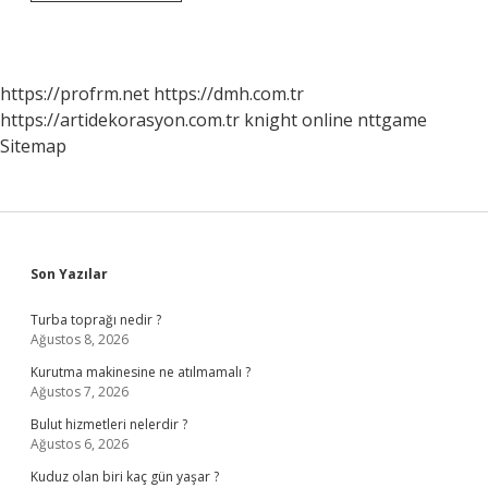
Yaparken
Ilk
Ne
Yapılır
https://profrm.net
https://dmh.com.tr
https://artidekorasyon.com.tr
knight online
nttgame
Sitemap
Sidebar
Son Yazılar
Turba toprağı nedir ?
Ağustos 8, 2026
Kurutma makinesine ne atılmamalı ?
Ağustos 7, 2026
Bulut hizmetleri nelerdir ?
Ağustos 6, 2026
Kuduz olan biri kaç gün yaşar ?